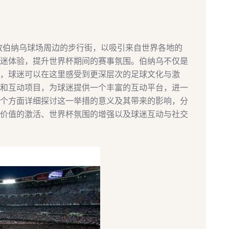
开放伯纳乌球场周边的步行街，以吸引来自世界各地的
迷体验，提升世界杯期间的赛事氛围。伯纳乌不仅是
，球迷可以在这里感受到更深层次的足球文化与激
和互动项目，为球迷提供一个丰富的互动平台，进一
个方面详细探讨这一举措的意义及其带来的影响，分
价值的激活、世界杯氛围的增强以及球迷互动与社交