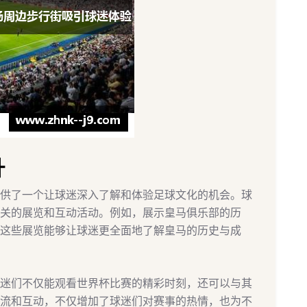
升
供了一个让球迷深入了解和体验足球文化的机会。球
关的展览和互动活动。例如，展示皇马俱乐部的历
这些展览能够让球迷更全面地了解皇马的历史与成
迷们不仅能观看世界杯比赛的精彩时刻，还可以与其
流和互动，不仅增加了球迷们对赛事的热情，也为不