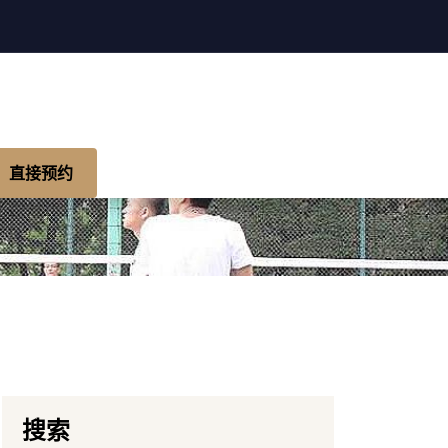
直接预约
搜索