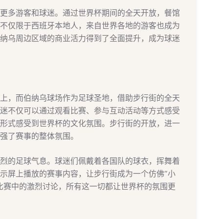
更多游客和球迷。通过世界杯期间的全天开放，餐馆
不仅限于西班牙本地人，来自世界各地的游客也成为
纳乌周边区域的商业活力得到了全面提升，成为球迷
上，而伯纳乌球场作为足球圣地，借助步行街的全天
迷不仅可以通过观看比赛、参与互动活动等方式感受
形式感受到世界杯的文化氛围。步行街的开放，进一
强了赛事的整体氛围。
烈的足球气息。球迷们佩戴着各国队的球衣，挥舞着
示屏上播放的赛事内容，让步行街成为一个仿佛“小
比赛中的激烈讨论，所有这一切都让世界杯的氛围更