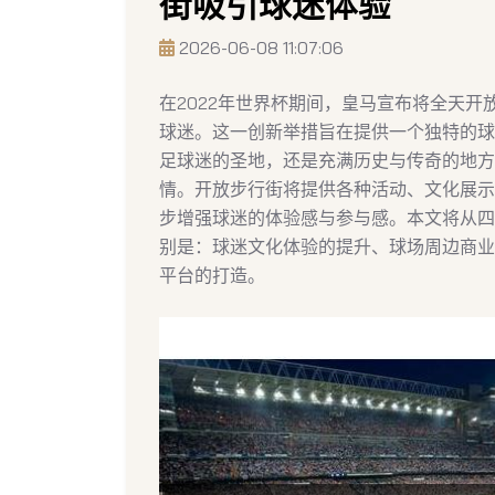
街吸引球迷体验
2026-06-08 11:07:06
在2022年世界杯期间，皇马宣布将全天
球迷。这一创新举措旨在提供一个独特的球
足球迷的圣地，还是充满历史与传奇的地方
情。开放步行街将提供各种活动、文化展示
步增强球迷的体验感与参与感。本文将从四
别是：球迷文化体验的提升、球场周边商业
平台的打造。