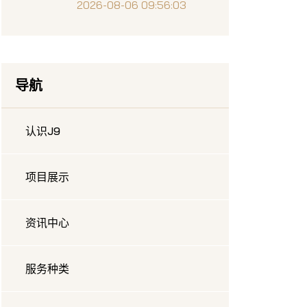
原因与未来出路
2026-08-06 09:56:03
导航
认识J9
项目展示
资讯中心
服务种类