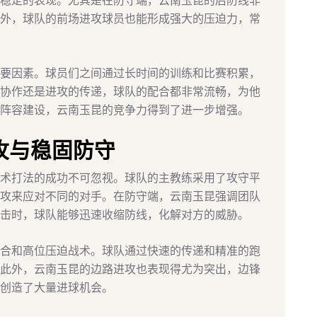
稳定的表现。尤其是在防守端，云南玉昆的后防线非
外，球队的前场进攻球员也能形成强大的压迫力，常
要因素。球员们之间通过长时间的训练和比赛积累，
协作还是进攻的传递，球队的配合都非常流畅，为他
阵容建设，云南玉昆的竞争力得到了进一步增强。
攻与稳固防守
术打法的成功不可忽视。球队的主教练采用了攻守平
攻来应对不同的对手。在防守端，云南玉昆强调团队
击时，球队能够迅速收缩防线，化解对方的威胁。
合和高位压迫战术。球队通过快速的传递和精准的跑
此外，云南玉昆的边路进攻也表现得尤为突出，边锋
创造了大量进球机会。