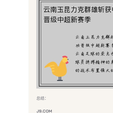
总结：
J9.COM