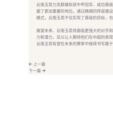
云南玉昆力克群雄斩获中甲冠军，成功晋级
据了更加重要的地位。通过精细的阵容建设
模式，云南玉昆不仅实现了晋级的目标，也
展望未来，云南玉昆将面临更强大的对手和
力和潜力，足以让人期待他们在中超的表现
云南玉昆有望在未来的赛季中继续书写属于
上一篇
下一篇