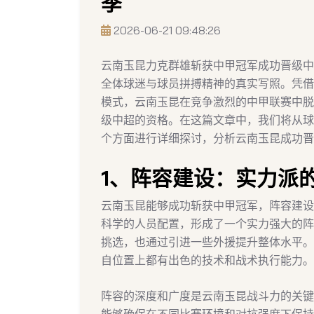
季
2026-06-21 09:48:26
云南玉昆力克群雄斩获中甲冠军成功晋级中
全体球迷与球员拼搏精神的真实写照。凭借
模式，云南玉昆在竞争激烈的中甲联赛中脱
级中超的资格。在这篇文章中，我们将从球
个方面进行详细探讨，分析云南玉昆成功晋
1、阵容建设：实力派
云南玉昆能够成功斩获中甲冠军，阵容建设
科学的人员配置，形成了一个实力强大的阵
挑选，也通过引进一些外援提升整体水平。
自位置上都有出色的技术和战术执行能力。
阵容的深度和广度是云南玉昆战斗力的关键