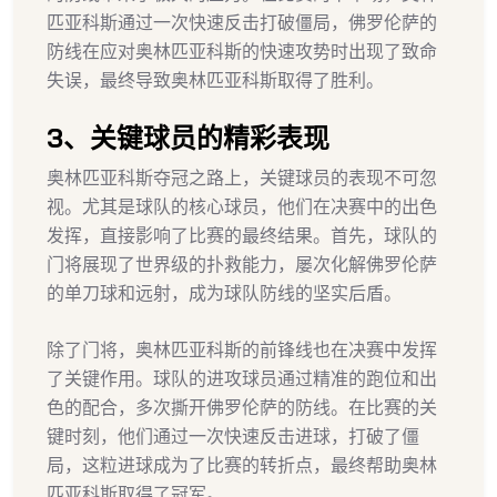
匹亚科斯通过一次快速反击打破僵局，佛罗伦萨的
防线在应对奥林匹亚科斯的快速攻势时出现了致命
失误，最终导致奥林匹亚科斯取得了胜利。
3、关键球员的精彩表现
奥林匹亚科斯夺冠之路上，关键球员的表现不可忽
视。尤其是球队的核心球员，他们在决赛中的出色
发挥，直接影响了比赛的最终结果。首先，球队的
门将展现了世界级的扑救能力，屡次化解佛罗伦萨
的单刀球和远射，成为球队防线的坚实后盾。
除了门将，奥林匹亚科斯的前锋线也在决赛中发挥
了关键作用。球队的进攻球员通过精准的跑位和出
色的配合，多次撕开佛罗伦萨的防线。在比赛的关
键时刻，他们通过一次快速反击进球，打破了僵
局，这粒进球成为了比赛的转折点，最终帮助奥林
匹亚科斯取得了冠军。