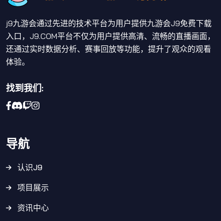
j9九游会通过先进的技术平台为用户提供九游会J9免费下载
入口，J9.COM平台不仅为用户提供高清、流畅的直播画面，
还通过实时数据分析、赛事回放等功能，提升了观众的观看
体验。
找到我们:
导航
认识J9
项目展示
资讯中心