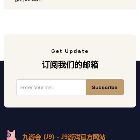
Get Update
订阅我们的邮箱
Subscribe