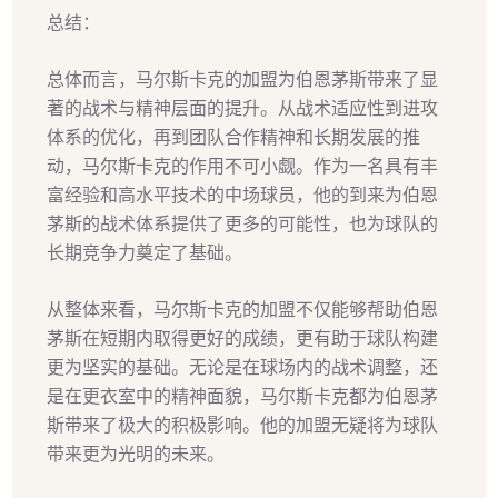
总结：
总体而言，马尔斯卡克的加盟为伯恩茅斯带来了显
著的战术与精神层面的提升。从战术适应性到进攻
体系的优化，再到团队合作精神和长期发展的推
动，马尔斯卡克的作用不可小觑。作为一名具有丰
富经验和高水平技术的中场球员，他的到来为伯恩
茅斯的战术体系提供了更多的可能性，也为球队的
长期竞争力奠定了基础。
从整体来看，马尔斯卡克的加盟不仅能够帮助伯恩
茅斯在短期内取得更好的成绩，更有助于球队构建
更为坚实的基础。无论是在球场内的战术调整，还
是在更衣室中的精神面貌，马尔斯卡克都为伯恩茅
斯带来了极大的积极影响。他的加盟无疑将为球队
带来更为光明的未来。