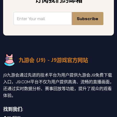
Subscribe
j9九游会通过先进的技术平台为用户提供九游会J9免费下载
入口，J9.COM平台不仅为用户提供高清、流畅的直播画面，
还通过实时数据分析、赛事回放等功能，提升了观众的观看
体验。
找到我们: