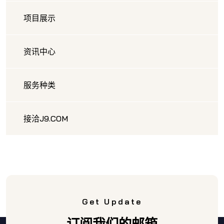
项目展示
资讯中心
服务种类
接洽J9.COM
Get Update
订阅我们的邮箱