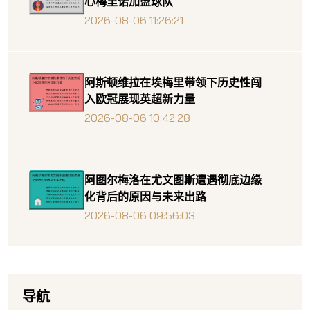
心梅里诺加盟球队
2026-08-06 11:26:21
阿斯顿维拉在埃梅里带领下历史性闯
入欧冠展现英超新力量
2026-08-06 10:42:28
阿图尔梅洛在尤文图斯遭遇彻底边缘
化背后的原因与未来出路
2026-08-06 09:56:03
导航