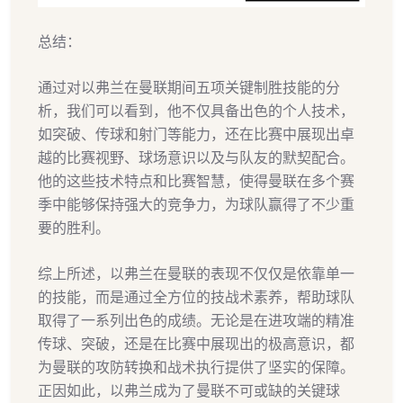
总结：
通过对以弗兰在曼联期间五项关键制胜技能的分
析，我们可以看到，他不仅具备出色的个人技术，
如突破、传球和射门等能力，还在比赛中展现出卓
越的比赛视野、球场意识以及与队友的默契配合。
他的这些技术特点和比赛智慧，使得曼联在多个赛
季中能够保持强大的竞争力，为球队赢得了不少重
要的胜利。
综上所述，以弗兰在曼联的表现不仅仅是依靠单一
的技能，而是通过全方位的技战术素养，帮助球队
取得了一系列出色的成绩。无论是在进攻端的精准
传球、突破，还是在比赛中展现出的极高意识，都
为曼联的攻防转换和战术执行提供了坚实的保障。
正因如此，以弗兰成为了曼联不可或缺的关键球