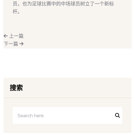
员，也为足球比赛中的中场球员树立了一个新标
杆。
上一篇
下一篇
搜索