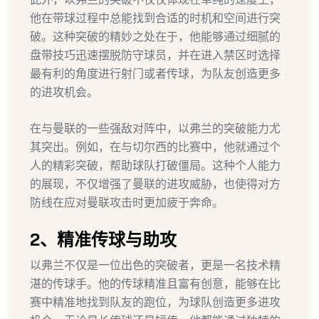
他在带球过程中总能找到合适的时机和空间进行突
破。这种突破的精妙之处在于，他能够通过细腻的
盘带技巧迅速摆脱防守球员，并在进入禁区时选择
最有利的角度进行射门或者传球，为队友创造更多
的进攻机会。
在与曼联的一些强敌对阵中，以弗兰的突破能力尤
其突出。例如，在与切尔西的比赛中，他就通过个
人的精彩突破，帮助球队打破僵局。这种个人能力
的展现，不仅增强了曼联的进攻威胁，也使得对方
防线在应对曼联攻击时更加疲于奔命。
2、精准传球与助攻
以弗兰不仅是一位出色的突破者，更是一名技术精
湛的传球手。他的传球精准且富有创意，能够在比
赛中精准地找到队友的跑位，为球队创造更多进攻