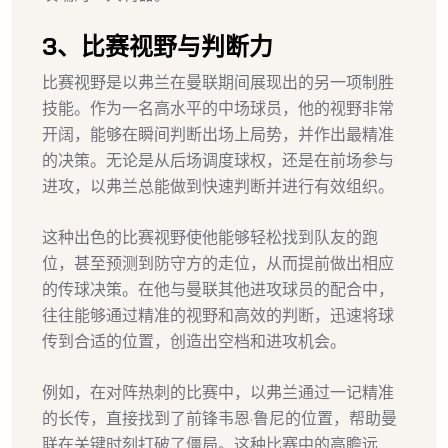
3、比赛视野与判断力
比赛视野是以弗兰在曼联期间展现出的另一项制胜
技能。作为一名高水平的中场球员，他的视野非常
开阔，能够在瞬间判断出场上局势，并作出最精准
的决策。无论是从后场调度球权，还是在前场参与
进攻，以弗兰总能做到快速判断并进行有效组织。
这种出色的比赛视野使他能够轻松找到队友的跑
位，甚至预测到防守方的走位，从而提前做出相应
的传球决策。在他与曼联其他进攻球员的配合中，
往往能够通过精准的视野和高效的判断，迅速将球
传到合适的位置，创造出空档和进攻机会。
例如，在对阵热刺的比赛中，以弗兰通过一记精准
的长传，直接找到了前锋韦恩·鲁尼的位置，帮助曼
联在关键时刻打破了僵局。这种比赛中的高瞻远