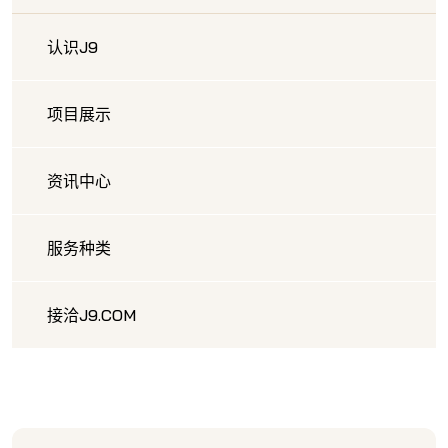
认识J9
项目展示
资讯中心
服务种类
接洽J9.COM