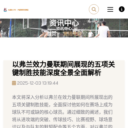
资讯中心
首页
资讯中心
以弗兰效力曼联期间展现的五项关
键制胜技能深度全景全面解析
2025-12-03 13:19:44
本文将深入分析以弗兰在效力曼联期间所展现出的
五项关键制胜技能，全面探讨他如何在赛场上成为
球队不可或缺的核心球员。通过细致的阐述，我们
将从进攻端的突破、传球技巧、比赛视野、球场意
识以及与队友的默契配合等五个方面，对以弗兰的