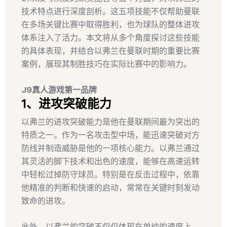
技术特点进行深度剖析。这五项技能不仅帮助曼联
在多场关键比赛中取得胜利，也为球队的整体进攻
体系注入了活力。本文将从多个角度探讨这些技能
的具体表现，并结合以弗兰在曼联时期的重要比赛
案例，展现其制胜技巧在实际比赛中的影响力。
J9真人游戏第一品牌
1、进攻突破能力
以弗兰的进攻突破能力是他在曼联期间最为突出的
特质之一。作为一名攻击型中场，能迅速突破对方
防线并制造威胁是他的一项核心能力。以弗兰通过
其灵活的脚下技术和出色的速度，能够在高速运转
中轻松过掉防守球员。特别是在反击过程中，依靠
他精准的判断和快速的启动，常常在关键时刻发动
致命的进攻。
此外，以弗兰的突破不仅仅体现在单纯的速度上，