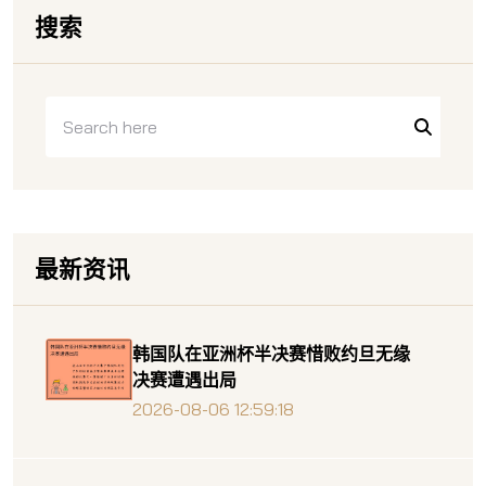
搜索
最新资讯
韩国队在亚洲杯半决赛惜败约旦无缘
决赛遭遇出局
2026-08-06 12:59:18