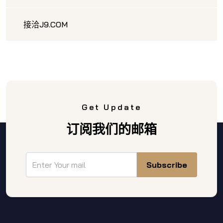
接洽J9.COM
Get Update
订阅我们的邮箱
Subscribe