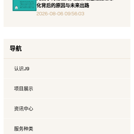
化背后的原因与未来出路
2026-08-06 09:56:03
导航
认识J9
项目展示
资讯中心
服务种类