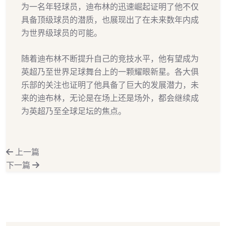
为一名年轻球员，迪布林的迅速崛起证明了他不仅
具备顶级球员的潜质，也展现出了在未来数年内成
为世界级球员的可能。
随着迪布林不断提升自己的竞技水平，他有望成为
英超乃至世界足球舞台上的一颗耀眼新星。各大俱
乐部的关注也证明了他具备了巨大的发展潜力，未
来的迪布林，无论是在场上还是场外，都会继续成
为英超乃至全球足坛的焦点。
上一篇
下一篇