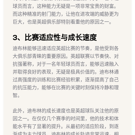
球员而言，这种能力无疑是一项非常宝贵的财富。
而这种精准的射门能力，让他在进攻端的威胁更为
巨大，也是英超俱乐部特别看重他的原因之一。
3、比赛适应性与成长速度
迪布林能够迅速适应英超比赛的节奏，是他受到各
大俱乐部青睐的重要原因。英超联赛以节奏快、对
抗强著称，对于一名年轻球员而言，能够迅速融入
并取得良好的表现，无疑是极具价值的。迪布林通
过高强度的训练和比赛经验积累，逐渐提高了自己
的抗压能力，能够在比赛的关键时刻保持冷静和理
智。
此外，迪布林的成长速度也是英超球队关注他的原
因之一。在仅仅几个赛季的时间里，他的技术和体
能水平有了显著的提升。从最初的适应阶段，到逐
渐成为主力球员，迪布林的成长轨迹非常迅速。相