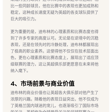
比一些同龄球员，他在比赛中的表现也更加成熟和
稳定，这种成长速度无疑为英超的各支球队提供了
巨大的吸引力。
更为重要的是，迪布林的心理素质和比赛态度也得
到了许多专家的高度认可。无论是在逆境中的沉稳
表现，还是在领先时的冷静处理，迪布林都展现出
了极高的职业素养。这使得他不仅仅在技术层面出
色，更在心理素质和比赛态度上，展现出了适应顶
级联赛的潜力，这让英超俱乐部更愿意在未来将他
纳入麾下。
4、市场前景与商业价值
迪布林的商业价值也让英超各大俱乐部对他产生了
浓厚的兴趣。随着他的表现日益突出，他不仅成为
了英格兰国内球迷的宠儿，也逐渐吸引了国际市场