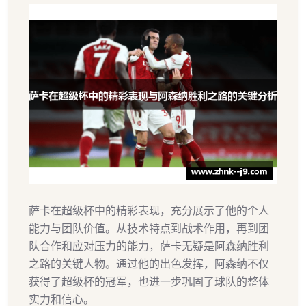
萨卡在超级杯中的精彩表现，充分展示了他的个人
能力与团队价值。从技术特点到战术作用，再到团
队合作和应对压力的能力，萨卡无疑是阿森纳胜利
之路的关键人物。通过他的出色发挥，阿森纳不仅
获得了超级杯的冠军，也进一步巩固了球队的整体
实力和信心。