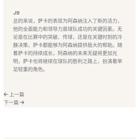
J9
总的来说，萨卡的表现为阿森纳注入了新的活力，
他的全面能力和领导力是球队成功的关键因素。无
论是在比赛中的突破、传球，还是在关键时刻的冷
静决策，萨卡都能够为阿森纳提供极大的帮助。随
着萨卡的持续成长，阿森纳的未来无疑将更加光
明，萨卡也将继续在球队的胜利之路上，扮演着举
足轻重的角色。
上一篇
下一篇