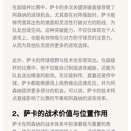
在超级杯比赛中，萨卡的多次关键突破直接导致了
阿森纳的进球机会。尤其是在对阵强敌时，萨卡能
够凭借其出色的速度和灵活性打破对方的防线，为
队友创造空间。这种突破能力，不仅仅体现在个人
进攻上，也能有效地吸引对方防守球员的注意力，
从而为其他队员提供更多的进攻选择。
此外，萨卡的传球视野与技术也非常突出。在超级
杯的比赛中，他不仅能自己制造进攻威胁，还能为
队友送出精准的助攻。无论是斜传、直塞还是传中
球，萨卡都能根据场上局势做出迅速反应，并为阿
森纳提供更多得分的机会。可以说，萨卡的技术特
点直接影响了比赛的节奏和阿森纳的进攻效率。
2、萨卡的战术价值与位置作用
萨卡在阿森纳的战术体系中扮演着极为重要的角