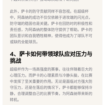
此外，萨卡的防守贡献同样不容忽视。在超级杯
中，阿森纳的成功不仅仅依赖于进攻端的闪光点，
防守端的稳固也是关键。萨卡在回防时的积极性和
责任感，为阿森纳的整体防守提供了帮助。萨卡的
团队意识和自我牺牲精神，使得他成为了球队不可
或缺的全能球员。
4、萨卡如何带领球队应对压力与
挑战
超级杯作为一场高强度的赛事，往往伴随着巨大的
心理压力。而萨卡的心理素质与冷静头脑，在比赛
中发挥了至关重要的作用。无论是面临对方强大防
守压力，还是在落后的情况下，萨卡都能够保持冷
静，合理调整自己的比赛节奏，为阿森纳带来新的
转机。