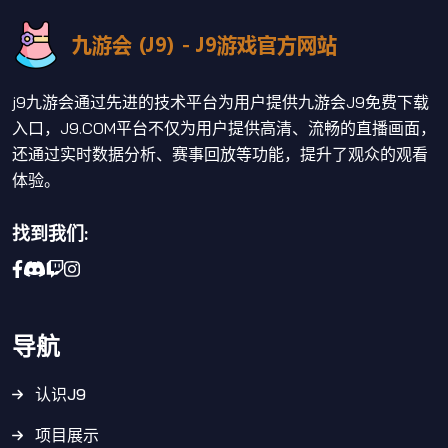
j9九游会通过先进的技术平台为用户提供九游会J9免费下载
入口，J9.COM平台不仅为用户提供高清、流畅的直播画面，
还通过实时数据分析、赛事回放等功能，提升了观众的观看
体验。
找到我们:
导航
认识J9
项目展示