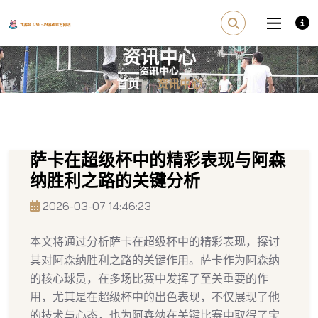
资讯中心
首页
资讯中心
萨卡在超级杯中的精彩表现与阿森
纳胜利之路的关键分析
2026-03-07 14:46:23
本文将通过分析萨卡在超级杯中的精彩表现，探讨
其对阿森纳胜利之路的关键作用。萨卡作为阿森纳
的核心球员，在多场比赛中发挥了至关重要的作
用，尤其是在超级杯中的出色表现，不仅展现了他
的技术与心态，也为阿森纳在关键比赛中取得了宝