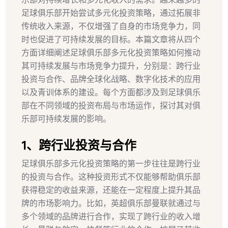
足球俱乐部开始尝试多元化投资策略，通过拓展非
传统收入来源，不仅增强了自身的市场竞争力，同
时也促进了可持续发展的目标。本篇文章将从四个
方面详细阐述足球俱乐部多元化投资策略如何推动
其可持续发展与市场竞争力提升，分别是：跨行业
投资与合作、品牌全球化战略、数字化技术的应用
以及青训体系的建设。每个方面都涉及到足球俱乐
部在不同领域的投资布局与市场运作，探讨其对俱
乐部可持续发展的影响。
1、跨行业投资与合作
足球俱乐部多元化投资策略的第一步往往是跨行业
的投资与合作。这种投资形式不仅能够帮助俱乐部
获得稳定的收益来源，还能在一定程度上提升其品
牌的市场影响力。比如，英超俱乐部曼联就通过与
多个领域的品牌进行合作，实现了跨行业的收入增