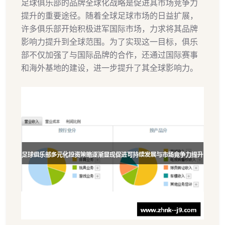
足球俱乐部的品牌全球化战略是促进其市场竞争力
提升的重要途径。随着全球足球市场的日益扩展，
许多俱乐部开始积极进军国际市场，力求将其品牌
影响力提升到全球范围。为了实现这一目标，俱乐
部不仅加强了与国际品牌的合作，还通过国际赛事
和海外基地的建设，进一步提升了其全球影响力。