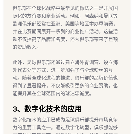
俱乐部在全球化战略中最常见的做法之一是开展国
际化的友谊赛和商业活动。例如，阿森纳和曼联等
欧洲俱乐部经常在亚洲、美国等地区举办季前赛，
并在比赛期间展开一系列的商业推广活动。这些活
动不仅提高了品牌知名度，还为俱乐部带来了巨额
的赞助收入。
此外，足球俱乐部还通过建立海外青训营、设立海
外代表处等方式，进一步加强了与全球粉丝的互
动。随着全球化进程的推进，俱乐部的品牌价值也
得到了显著提升，不仅能吸引更多的商业赞助，也
能提升其在全球范围内的球迷忠诚度。
3、数字化技术的应用
数字化技术的应用已成为足球俱乐部提升市场竞争
力的重要工具之一。通过数字化转型，俱乐部能够