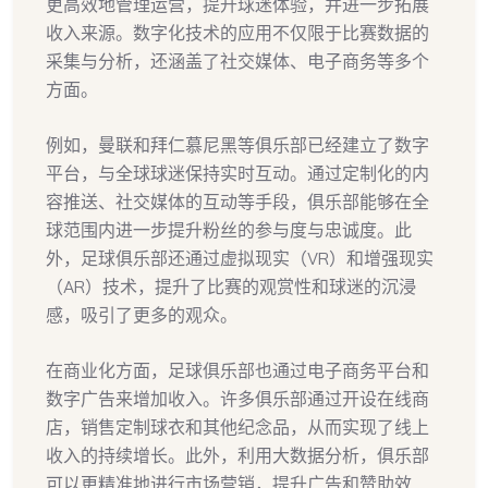
更高效地管理运营，提升球迷体验，并进一步拓展
收入来源。数字化技术的应用不仅限于比赛数据的
采集与分析，还涵盖了社交媒体、电子商务等多个
方面。
例如，曼联和拜仁慕尼黑等俱乐部已经建立了数字
平台，与全球球迷保持实时互动。通过定制化的内
容推送、社交媒体的互动等手段，俱乐部能够在全
球范围内进一步提升粉丝的参与度与忠诚度。此
外，足球俱乐部还通过虚拟现实（VR）和增强现实
（AR）技术，提升了比赛的观赏性和球迷的沉浸
感，吸引了更多的观众。
在商业化方面，足球俱乐部也通过电子商务平台和
数字广告来增加收入。许多俱乐部通过开设在线商
店，销售定制球衣和其他纪念品，从而实现了线上
收入的持续增长。此外，利用大数据分析，俱乐部
可以更精准地进行市场营销，提升广告和赞助效