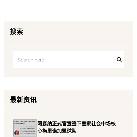
搜索
最新资讯
阿森纳正式官宣签下皇家社会中场核
心梅里诺加盟球队