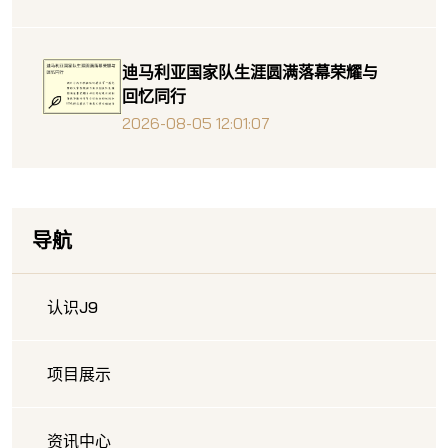
迪马利亚国家队生涯圆满落幕荣耀与
回忆同行
2026-08-05 12:01:07
导航
认识J9
项目展示
资讯中心