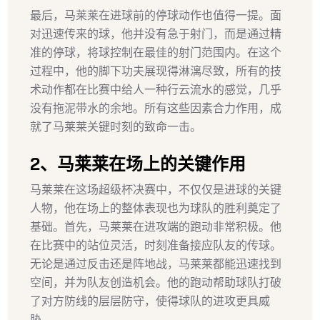
最后，马莱莱在进球前的停球动作也值得一提。面
对迅速传来的球，他并没有急于射门，而是通过精
准的停球，将球控制在最佳的射门范围内。在这个
过程中，他的脚下功夫展现得淋漓尽致，所有的技
术动作都在比赛中给人一种行云流水的感觉，几乎
没有拖泥带水的余地。所有这些因素合力作用，成
就了马莱莱关键时刻的致命一击。
2、马莱莱在场上的关键作用
马莱莱在这场超级杯决赛中，不仅仅是进球的关键
人物，他在场上的整体表现也为球队的胜利奠定了
基础。首先，马莱莱在进攻端的跑动非常积极。他
在比赛中的站位灵活，时刻准备接应队友的传球。
无论是通过反击还是阵地战，马莱莱都能迅速找到
空间，并为队友创造机会。他的跑动帮助球队打破
了对方防线的层层防守，使得球队的进攻更具威
胁。