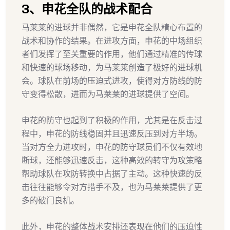
3、申花全队的战术配合
马莱莱的进球并非偶然，它是申花全队精心布置的
战术和协作的结果。在进攻方面，申花的中场组织
者们发挥了至关重要的作用，他们通过精准的传球
和快速的球场移动，为马莱莱创造了极好的进球机
会。球队在前场的压迫式进攻，使得对方防线的防
守变得松散，进而为马莱莱的进球提供了空间。
申花的防守也起到了积极的作用，尤其是在反击过
程中，申花的防线稳固并且迅速反压到对方半场。
当对方全力进攻时，申花的防守球员们不仅有效地
断球，还能够迅速反击，这种高效的转守为攻策略
帮助球队在攻防转换中占据了主动。这种快速的反
击往往能够令对方措手不及，也为马莱莱提供了更
多的破门良机。
此外，申花的整体战术安排还表现在他们的压迫性