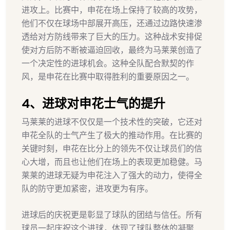
进攻上。比赛中，申花在场上保持了较高的攻势，
他们不仅在球场中部展开高压，还通过边路快速渗
透给对方防线带来了巨大的压力。这种战术安排促
使对方后防不断被逼迫回收，最终为马莱莱创造了
一个决定性的进球机会。这种全队配合默契的作
风，是申花在比赛中取得胜利的重要原因之一。
4、进球对申花士气的提升
马莱莱的进球不仅仅是一个技术性的突破，它还对
申花全队的士气产生了极大的推动作用。在比赛的
关键时刻，申花在比分上的领先不仅让球员们的信
心大增，而且也让他们在场上的表现更加稳健。马
莱莱的进球无疑为申花注入了强大的动力，使得全
队的防守更加紧密，进攻更为有序。
进球后的庆祝更是彰显了球队的团结与信任。所有
球员一起庆祝这个进球，体现了球队整体的凝聚