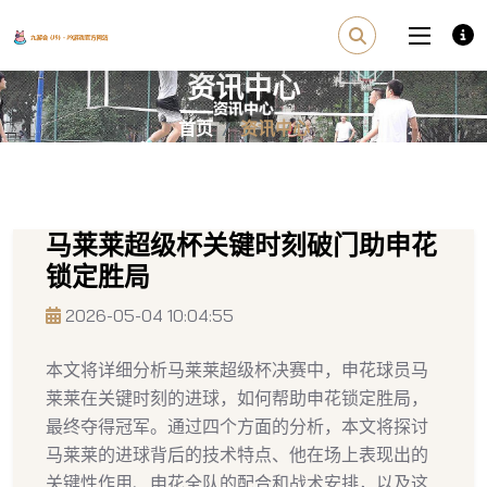
资讯中心
首页
资讯中心
马莱莱超级杯关键时刻破门助申花
锁定胜局
2026-05-04 10:04:55
本文将详细分析马莱莱超级杯决赛中，申花球员马
莱莱在关键时刻的进球，如何帮助申花锁定胜局，
最终夺得冠军。通过四个方面的分析，本文将探讨
马莱莱的进球背后的技术特点、他在场上表现出的
关键性作用、申花全队的配合和战术安排，以及这