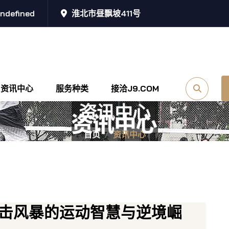
ndefined
淮北市昼飘坡411号
资讯中心
服务种类
接洽J9.COM
资讯中心
首页
资讯中心
击风暴的运动智慧与逆境崛