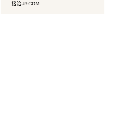
接洽J9.COM