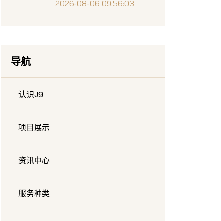
原因与未来出路
2026-08-06 09:56:03
导航
认识J9
项目展示
资讯中心
服务种类