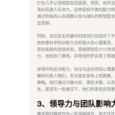
打击几乎让他彻底告别篮球。然而，他并没
洛杉矶湖人队效力。这种坚韧不拔的毅力和
通过积极的心态调整以及与球队的默契配合
出贡献。
同样，足坛反击风暴中的球员们也经历了不
他依靠科学的训练方法和强大的心理素质，
现出极高的竞技状态。而梅西则在2013
力，他回到了赛场，并带领巴萨实现了辉煌
逆境中的应对能力，往往与运动员的心理素
暴的代表人物们，无论是在身体上的困难，
策略。他们通过冷静分析、理性决策，以及
态，甚至在一些情况下，他们的表现反而更
3、领导力与团队影响
魔术师约翰逊作为一名领袖球员，他不仅在