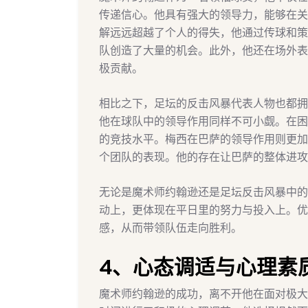
传递信心。他具有强大的领导力，能够在关
解远远超越了个人的得失，他通过传球和策
队创造了大量的机会。此外，他还在场外表
极贡献。
相比之下，足坛的反击风暴代表人物也都拥
他在球队中的领导作用同样不可小觑。在困
的竞技水平。梅西在巴萨的领导作用则更加
个团队的表现。他的存在让巴萨的整体进攻
无论是魔术师约翰逊还是足坛反击风暴中的
动上，更体现在平日里的努力与投入上。优
感，从而带领队伍走向胜利。
4、心态调适与心理素
魔术师约翰逊的成功，离不开他在面对极大