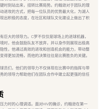
键时刻站出来，扭转比赛局势。约翰逊对于团队的理
动进攻的方式，把每一位队员的优势最大化，为湖人
现出积极的态度，在社区和球队文化建设上做出了积
有巨大的领导力。C罗不仅仅是球场上的进球机器，
境时，他会鼓励队友不放弃，并以身作则展现出极高
隐性，他通过高效的进攻和创造机会的能力，带动整
变得更加流畅，而他的决策往往是比赛胜负的关键。
球员们，他们的领导力不仅体现在比赛中的指挥与带
秀的领导力帮助他们在团队合作中建立起更强的信任
质
压力时的心理调适。面对HIV的确诊，约翰逊在第一