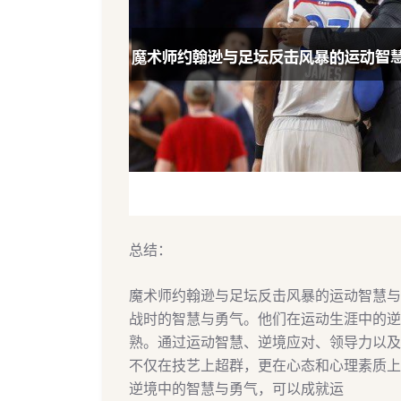
总结：
魔术师约翰逊与足坛反击风暴的运动智慧与
战时的智慧与勇气。他们在运动生涯中的逆
熟。通过运动智慧、逆境应对、领导力以及
不仅在技艺上超群，更在心态和心理素质上
逆境中的智慧与勇气，可以成就运