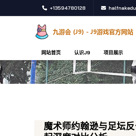
+13594780128
halfnakedu
网站首页
认识J9
项目展示
魔术师约翰逊与足坛反