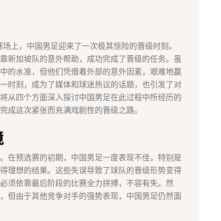
的赛场上，中国男足迎来了一次极其惊险的晋级时刻。
靠新加坡队的意外帮助，成功完成了晋级的任务。虽
中的水准，但他们凭借着外部的意外因素，艰难地赢
一时刻，成为了媒体和球迷热议的话题，也引发了对
将从四个方面深入探讨中国男足在此过程中所经历的
完成这次紧张而充满戏剧性的晋级之路。
境
。在预选赛的初期，中国男足一度表现不佳，特别是
得理想的结果。这些失误导致了球队的晋级形势变得
必须依靠最后阶段的比赛全力拼搏，不容有失。然
，但由于其他竞争对手的强势表现，中国男足仍然面