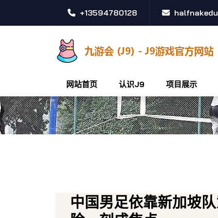
+13594780128
halfnakedu
网站首页
认识J9
项目展示
中国男足依靠新加坡队