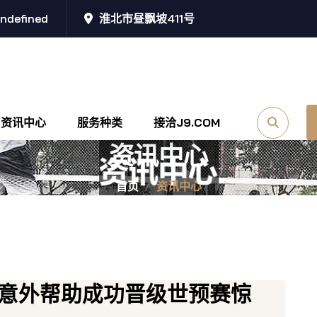
ndefined
淮北市昼飘坡411号
资讯中心
服务种类
接洽J9.COM
资讯中心
首页
资讯中心
意外帮助成功晋级世预赛惊