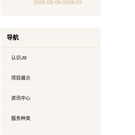
原因与未来出路
2026-08-06 09:56:03
导航
认识J9
项目展示
资讯中心
服务种类