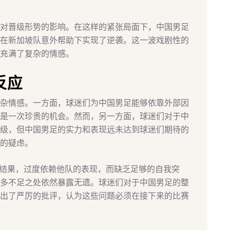
对晋级形势的影响。在这样的紧张局面下，中国男足
在新加坡队意外帮助下实现了逆袭。这一波戏剧性的
充满了复杂的情感。
反应
杂情感。一方面，球迷们为中国男足能够依靠外部因
是一次珍贵的机会。然而，另一方面，球迷们对于中
级，但中国男足的实力和表现远未达到球迷们期待的
的疑虑。
的结果，过度依赖他队的表现，而缺乏足够的自我突
多不足之处依然暴露无遗。球迷们对于中国男足的整
出了严厉的批评，认为这些问题必须在接下来的比赛