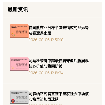
最新资讯
韩国队在亚洲杯半决赛惜败约旦无缘
决赛遭遇出局
2026-08-06 12:59:18
阿马杜荣膺中超最佳防守型后腰展现
核心价值与稳固防线
2026-08-06 12:16:34
阿森纳正式官宣签下皇家社会中场核
心梅里诺加盟球队