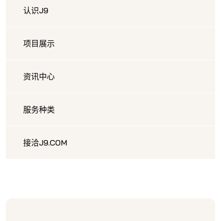
认识J9
项目展示
资讯中心
服务种类
接洽J9.COM