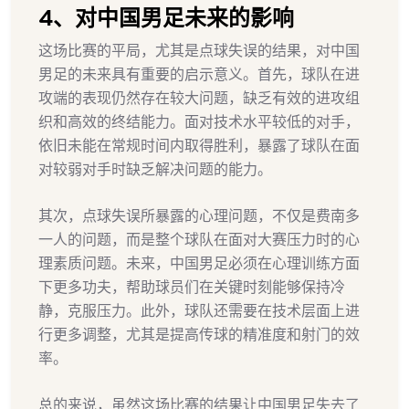
4、对中国男足未来的影响
这场比赛的平局，尤其是点球失误的结果，对中国
男足的未来具有重要的启示意义。首先，球队在进
攻端的表现仍然存在较大问题，缺乏有效的进攻组
织和高效的终结能力。面对技术水平较低的对手，
依旧未能在常规时间内取得胜利，暴露了球队在面
对较弱对手时缺乏解决问题的能力。
其次，点球失误所暴露的心理问题，不仅是费南多
一人的问题，而是整个球队在面对大赛压力时的心
理素质问题。未来，中国男足必须在心理训练方面
下更多功夫，帮助球员们在关键时刻能够保持冷
静，克服压力。此外，球队还需要在技术层面上进
行更多调整，尤其是提高传球的精准度和射门的效
率。
总的来说，虽然这场比赛的结果让中国男足失去了