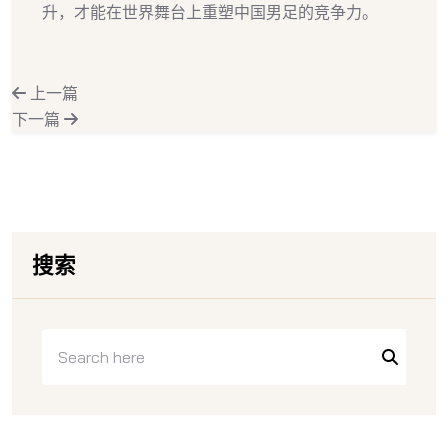
升，才能在世界舞台上重塑中国男足的竞争力。
上一篇
下一篇
搜索