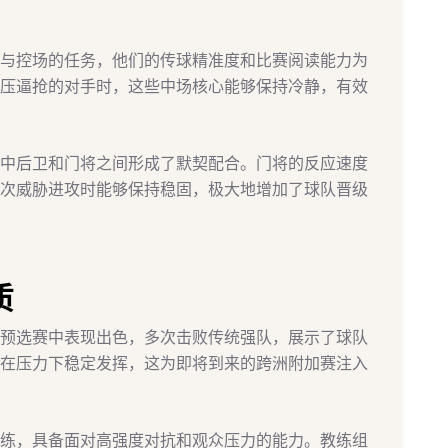
与控场的任务，他们的传球精准度和比赛阅读能力为
压逼抢的对手时，这些中场核心能够保持冷静，有效
中后卫和门将之间形成了默契配合。门将的反应速度
次威胁进攻时能够保持稳固，极大地增加了球队晋级
质
预选赛中表现出色，多次击败传统强队，展示了球队
在压力下稳定发挥，这为即将到来的跨洲附加赛注入
练，具备面对高强度对抗和观众压力的能力。教练组