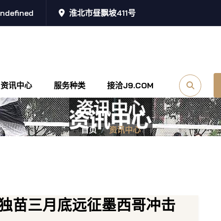
ndefined
淮北市昼飘坡411号
资讯中心
服务种类
接洽J9.COM
资讯中心
首页
资讯中心
独苗三月底远征墨西哥冲击