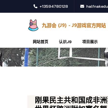
+13594780128
halfnakedu
网站首页
认识J9
项目展示
刚果民主共和国成非洲