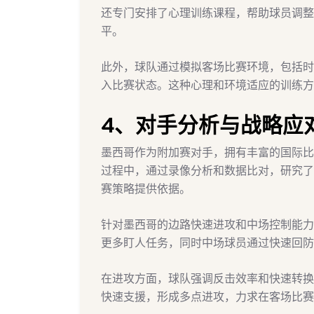
还专门安排了心理训练课程，帮助球员调整
平。
此外，球队通过模拟客场比赛环境，包括时
入比赛状态。这种心理和环境适应的训练方
4、对手分析与战略应
墨西哥作为附加赛对手，拥有丰富的国际比
过程中，通过录像分析和数据比对，研究了
赛策略提供依据。
针对墨西哥的边路快速进攻和中场控制能力
更多盯人任务，同时中场球员通过快速回防
在进攻方面，球队强调反击效率和快速转换
快速支援，形成多点进攻，力求在客场比赛