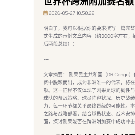
世界杯跨洲附加赛名额
2026-05-27 10:58:28
明白了，我可以根据你的要求撰写一篇完整
式生成的示例文章内容（约3000字左右，
后两段总结）：
---
文章摘要： 刚果民主共和国（DR Con
赛中脱颖而出，成为非洲唯一的代表，将在
额。这一征程不仅体现了刚果足球的韧性与
球队的备战策略、球员阵容状况、历史战绩
力，每一环节都关乎最终晋级的可能性。本
之路与战略部署，结合球员状态、战术安排
面，探讨刚果能否在跨洲附加赛中成功冲击