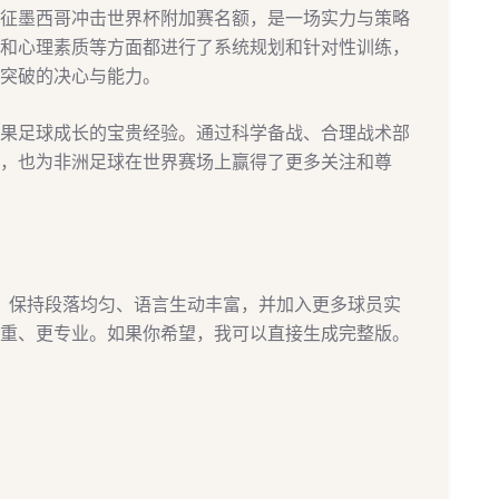
征墨西哥冲击世界杯附加赛名额，是一场实力与策略
和心理素质等方面都进行了系统规划和针对性训练，
突破的决心与能力。
果足球成长的宝贵经验。通过科学备战、合理战术部
，也为非洲足球在世界赛场上赢得了更多关注和尊
字，保持段落均匀、语言生动丰富，并加入更多球员实
重、更专业。如果你希望，我可以直接生成完整版。
？