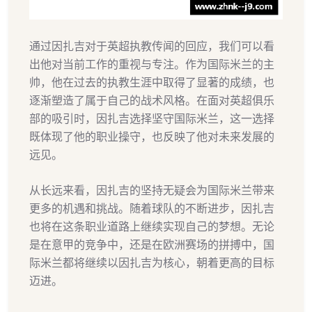
通过因扎吉对于英超执教传闻的回应，我们可以看
出他对当前工作的重视与专注。作为国际米兰的主
帅，他在过去的执教生涯中取得了显著的成绩，也
逐渐塑造了属于自己的战术风格。在面对英超俱乐
部的吸引时，因扎吉选择坚守国际米兰，这一选择
既体现了他的职业操守，也反映了他对未来发展的
远见。
从长远来看，因扎吉的坚持无疑会为国际米兰带来
更多的机遇和挑战。随着球队的不断进步，因扎吉
也将在这条职业道路上继续实现自己的梦想。无论
是在意甲的竞争中，还是在欧洲赛场的拼搏中，国
际米兰都将继续以因扎吉为核心，朝着更高的目标
迈进。