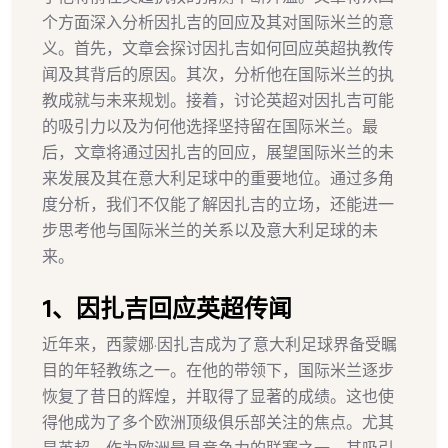
个方面深入分析因扎吉的回应及其对国际米兰的意
义。首先，文章会探讨因扎吉如何回应英超执教传
闻及其背后的原因。其次，分析他在国际米兰的执
教成就与未来规划。接着，讨论英超对因扎吉可能
的吸引力以及为何他选择坚持留在国际米兰。最
后，文章将通过因扎吉的回应，展望国际米兰的未
来发展及其在意大利足球中的重要地位。通过多角
度分析，我们不仅能了解因扎吉的立场，还能进一
步思考他与国际米兰的关系以及意大利足球的未
来。
1、因扎吉回应英超传闻
近年来，西蒙娜·因扎吉成为了意大利足球界备受瞩
目的年轻教练之一。在他的带领下，国际米兰逐步
恢复了昔日的辉煌，并取得了显著的成绩。这也使
得他成为了多个欧洲顶级俱乐部关注的焦点。尤其