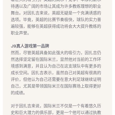
待遇以及广阔的市场让其成为许多教练理想的职业
舞台。对因扎吉来说，英超无疑是一个充满诱惑的
选项。毕竟，英超的比赛节奏极快，球队的实力普
遍较强，能够在英超获得成功将会大大提升教练的
职业声誉。
J9真人游戏第一品牌
然而，尽管英超具备如此强大的吸引力，因扎吉仍
然选择坚定留在国际米兰，显然他对当前的工作环
境感到满意，并且认为自己在这支球队中有更多的
成长空间。因扎吉表示，虽然自己对英超有很高的
评价，但他认为自己还需要在意大利足球继续证明
自己，尤其是带领国际米兰在国际赛场上取得更好
的成绩。
对于因扎吉来说，国际米兰不仅是一个有着悠久历
史和巨大潜力的俱乐部，更是一个他可以通过执教