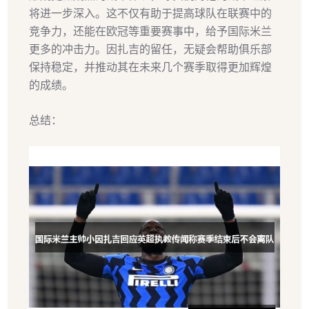
将进一步深入。这不仅有助于提高球队在联赛中的
竞争力，还能在欧冠等重要赛事中，给予国际米兰
更多的冲击力。因扎吉的留任，无疑会帮助俱乐部
保持稳定，并推动其在未来几个赛季取得更加辉煌
的成绩。
总结：