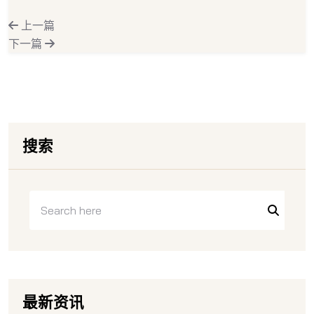
上一篇
下一篇
搜索
最新资讯