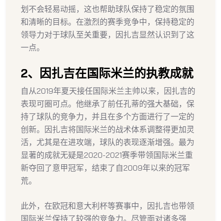
划不会轻易动摇，这也帮助球队保持了稳定的氛围
和清晰的目标。在激烈的赛季竞争中，保持稳定的
领导力对于球队至关重要，因扎吉显然认识到了这
一点。
2、因扎吉在国际米兰的执教成就
自从2019年夏天接任国际米兰主帅以来，因扎吉的
表现可圈可点。他继承了前任孔蒂的强大基础，保
持了球队的竞争力，并且在多个方面进行了一定的
创新。因扎吉将国际米兰的战术体系调整得更加灵
活，尤其是在进攻端，球队的表现逐渐增强。最为
显著的成就无疑是2020-2021赛季带领国际米兰重
新夺回了意甲冠军，结束了自2009年以来的冠军
荒。
此外，在欧冠和意大利杯等赛事中，因扎吉也带领
国际米兰保持了较强的竞争力。尽管面对诸多强