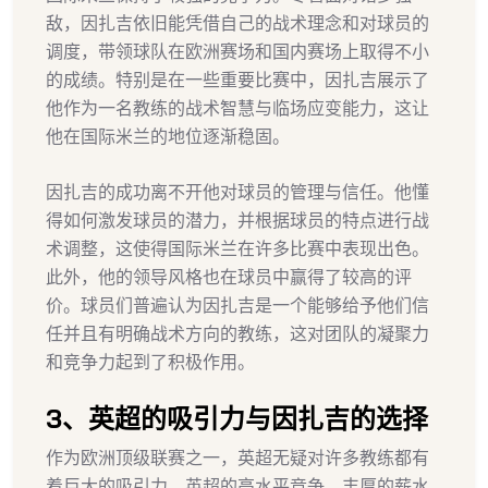
敌，因扎吉依旧能凭借自己的战术理念和对球员的
调度，带领球队在欧洲赛场和国内赛场上取得不小
的成绩。特别是在一些重要比赛中，因扎吉展示了
他作为一名教练的战术智慧与临场应变能力，这让
他在国际米兰的地位逐渐稳固。
因扎吉的成功离不开他对球员的管理与信任。他懂
得如何激发球员的潜力，并根据球员的特点进行战
术调整，这使得国际米兰在许多比赛中表现出色。
此外，他的领导风格也在球员中赢得了较高的评
价。球员们普遍认为因扎吉是一个能够给予他们信
任并且有明确战术方向的教练，这对团队的凝聚力
和竞争力起到了积极作用。
3、英超的吸引力与因扎吉的选择
作为欧洲顶级联赛之一，英超无疑对许多教练都有
着巨大的吸引力。英超的高水平竞争、丰厚的薪水