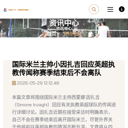
资讯中心
首页
资讯中心
国际米兰主帅小因扎吉回应英超执
教传闻称赛季结束后不会离队
2026-05-29 12:12:48
本篇文章将围绕国际米兰主帅西蒙娜·因扎吉
（Simone Inzaghi）回应有关执教英超球队的传闻进
行详细讨论。因扎吉近期在接受采访时明确表示，
自己不会在赛季结束后离开国际米兰，尽管外界关
于他将前往英超执教的猜测不断升温。文章将从四