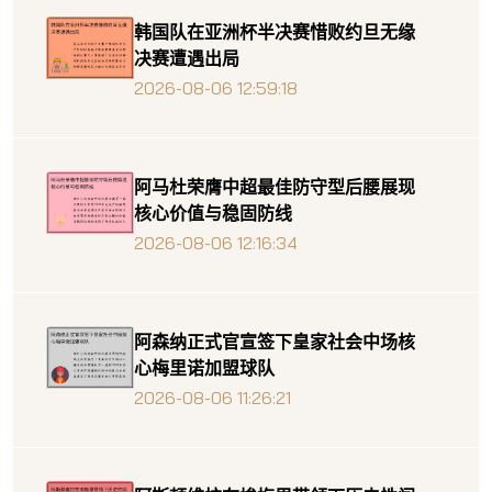
韩国队在亚洲杯半决赛惜败约旦无缘
决赛遭遇出局
2026-08-06 12:59:18
阿马杜荣膺中超最佳防守型后腰展现
核心价值与稳固防线
2026-08-06 12:16:34
阿森纳正式官宣签下皇家社会中场核
心梅里诺加盟球队
2026-08-06 11:26:21