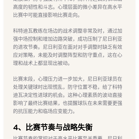
高度的韧性和斗志。心理层面的微小差异在高水平
比赛中可能直接影响比赛走向。
科特迪瓦教练在场边的战术调整非常及时，通过加
强中场控制和增加边路突破，成功压制了尼日利亚
的进攻节奏。尼日利亚在面对对手调整时缺乏有效
应对策略，未能及时调整阵型和防守重点，这在心
理和战术上都显现出被动。
比赛末段，心理压力进一步加大，尼日利亚球员在
处理关键球时出现慌乱，防守位置不稳，给了科特
迪瓦决定性进球的机会。这种心理素质的波动直接
影响了最终比赛结果，也提醒球队在未来需要更强
的抗压能力和临场应变能力。
4、比赛节奏与战略失衡
比赛节奏的掌控对于高水平比赛至关重要。尼日利