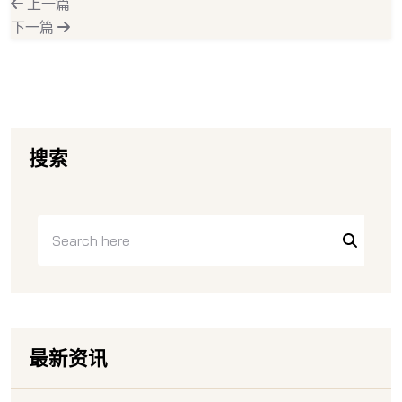
上一篇
下一篇
搜索
最新资讯