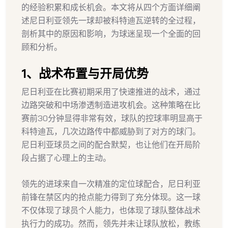
的经验积累和成长机会。本文将从四个方面详细阐
述尼日利亚领先一球却被科特迪瓦逆转的全过程，
剖析其中的原因和影响，为球迷呈现一个全面的回
顾和分析。
1、战术布置与开局优势
尼日利亚在比赛初期采用了快速推进的战术，通过
边路突破和中场渗透制造进攻机会。这种策略在比
赛前30分钟显得非常有效，球队的控球率明显高于
科特迪瓦，几次边路传中都威胁到了对方的球门。
尼日利亚球员之间的配合默契，也让他们在开局阶
段占据了心理上的主动。
领先的进球来自一次精准的定位球配合，尼日利亚
前锋在禁区内的抢点能力得到了充分体现。这一球
不仅体现了球员个人能力，也体现了球队整体战术
执行力的成功。然而，领先并未让球队放松，教练