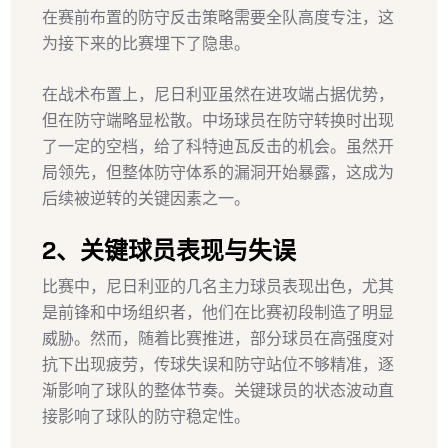
在赛前布置的防守反击策略需要全队高度专注，这
为接下来的比赛埋下了隐患。
在战术布置上，尼日利亚虽然在进攻端占据优势，
但在防守端略显松散。中场球员在防守转换时出现
了一定的空档，给了科特迪瓦反击的机会。虽然开
局领先，但整体防守体系的漏洞开始暴露，这成为
后续被逆转的关键因素之一。
2、关键球员表现与失误
比赛中，尼日利亚的几名主力球员表现出色，尤其
是前锋和中场组织者，他们在比赛初段制造了明显
威胁。然而，随着比赛推进，部分球员在高强度对
抗下出现疲劳，传球失误和防守站位不够精准，逐
渐影响了球队的整体节奏。关键球员的状态波动直
接影响了球队的防守稳定性。