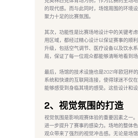
克奥林匹克体育场为例，作为比赛的主场地
的现代感。而与此同时，场馆周围的环境设
聚力十足的比赛氛围。
其次，功能性是比赛场地设计中的关键考虑
用区域，都经过精心设计以保证赛事的顺利
升级，包括空气调节、医疗设备以及饮水系
局，保证了每一位观众都能够清晰地看到场
最后，场馆的技术设施也是2021年欧冠杯
系统和快速的互联网连接，使得球迷不仅在
能够感受到身临其境的感受。这些设计和设
2、视觉氛围的打造
视觉氛围是影响观赛体验的重要因素之一。
进一步提升了赛事的感染力。场地的整体色
观众带来了强烈的视觉冲击感。无论是场馆