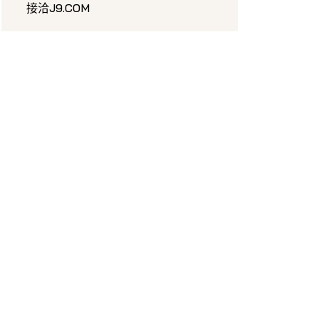
接洽J9.COM