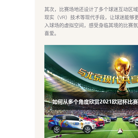
其次，比赛场地还设计了多个球迷互动区域
现实（VR）技术等现代手段，让球迷能够
入球场的虚拟空间，感受身临其境的比赛氛
喜爱。