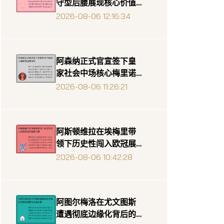
守型后腰展现核心价值
与稳固防线
2026-08-06 12:16:34
阿森纳正式官宣签下皇
家社会中场核心梅里诺
加盟球队
2026-08-06 11:26:21
阿斯顿维拉在埃梅里带
领下历史性闯入欧冠展
现英超新力量
2026-08-06 10:42:28
阿图尔梅洛在尤文图斯
遭遇彻底边缘化背后的