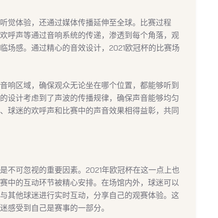
听觉体验，还通过媒体传播延伸至全球。比赛过程
欢呼声等通过音响系统的传递，渗透到每个角落，观
临场感。通过精心的音效设计，2021欧冠杯的比赛场
音响区域，确保观众无论坐在哪个位置，都能够听到
的设计考虑到了声波的传播规律，确保声音能够均匀
、球迷的欢呼声和比赛中的声音效果相得益彰，共同
是不可忽视的重要因素。2021年欧冠杯在这一点上也
赛中的互动环节被精心安排。在场馆内外，球迷可以
与其他球迷进行实时互动，分享自己的观赛体验。这
迷感受到自己是赛事的一部分。