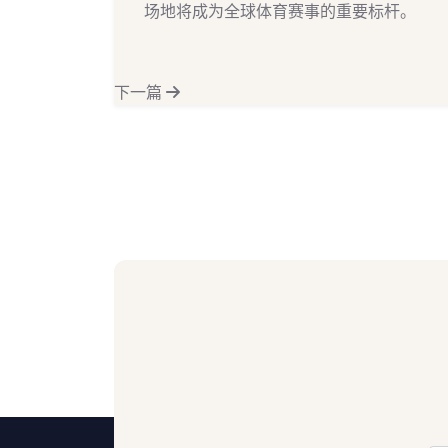
场地将成为全球体育赛事的重要标杆。
下一篇