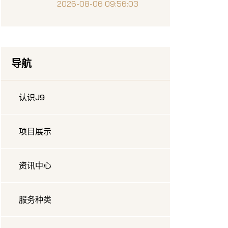
原因与未来出路
2026-08-06 09:56:03
导航
认识J9
项目展示
资讯中心
服务种类