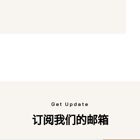
Get Update
订阅我们的邮箱