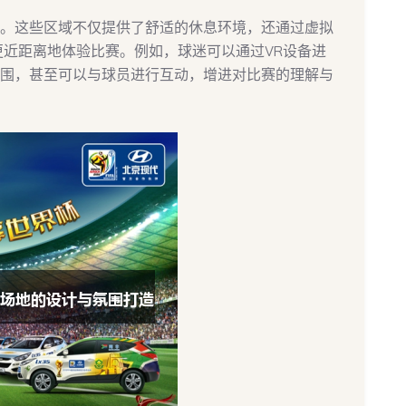
。这些区域不仅提供了舒适的休息环境，还通过虚拟
更近距离地体验比赛。例如，球迷可以通过VR设备进
围，甚至可以与球员进行互动，增进对比赛的理解与