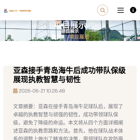
项目展示
首页
项目展示
亚森接手青岛海牛后成功带队保级
展现执教智慧与韧性
2026-06-21 10:26:48
文章摘要：亚森在接手青岛海牛足球队后，展现了
卓越的执教智慧与顽强的韧性，成功带领球队保
级，避免了降级的命运。本文将从四个方面详细阐
述亚森的执教思路和方法。首先，他在球队战术体
系的调整上做出了精准的决策，带领球队在攻防两