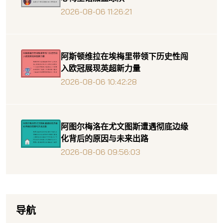
2026-08-06 11:26:21
阿斯顿维拉在埃梅里带领下历史性闯
入欧冠展现英超新力量
2026-08-06 10:42:28
阿图尔梅洛在尤文图斯遭遇彻底边缘
化背后的原因与未来出路
2026-08-06 09:56:03
导航