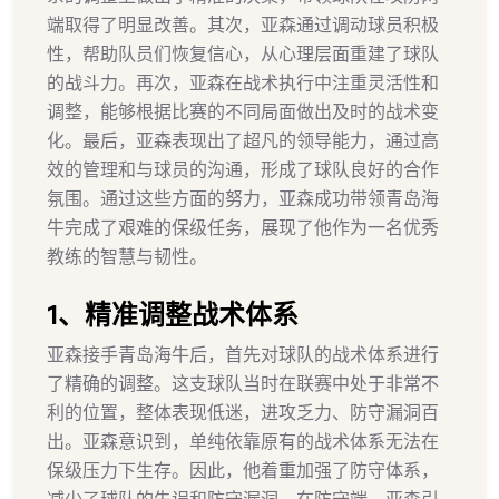
端取得了明显改善。其次，亚森通过调动球员积极
性，帮助队员们恢复信心，从心理层面重建了球队
的战斗力。再次，亚森在战术执行中注重灵活性和
调整，能够根据比赛的不同局面做出及时的战术变
化。最后，亚森表现出了超凡的领导能力，通过高
效的管理和与球员的沟通，形成了球队良好的合作
氛围。通过这些方面的努力，亚森成功带领青岛海
牛完成了艰难的保级任务，展现了他作为一名优秀
教练的智慧与韧性。
1、精准调整战术体系
亚森接手青岛海牛后，首先对球队的战术体系进行
了精确的调整。这支球队当时在联赛中处于非常不
利的位置，整体表现低迷，进攻乏力、防守漏洞百
出。亚森意识到，单纯依靠原有的战术体系无法在
保级压力下生存。因此，他着重加强了防守体系，