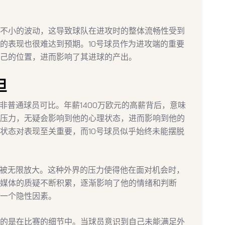
不小的波动，这导致球队在进攻时的整体流畅性受到
的表现也很难达到预期。10号球员作为进攻端的重要
己的位置，进而影响了其进球的产出。
担
非普通球员可比。年薪1400万欧元的高薪背后，意味
压力，无疑会影响到他的心理状态，进而影响到他的
状态对表现至关重要，而10号球员似乎始终未能摆脱
都被无限放大。这种外界的压力使得他在面对机会时，
媒体的质疑不断积累，逐渐影响了他的情绪和判断
一个隐性因素。
的是在比赛的细节中。当球员意识到自己未能满足外