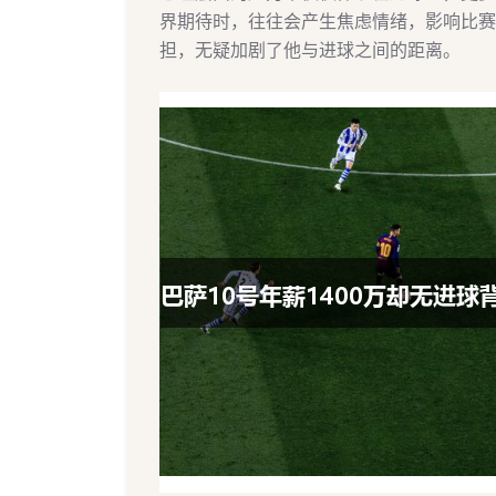
界期待时，往往会产生焦虑情绪，影响比赛
担，无疑加剧了他与进球之间的距离。