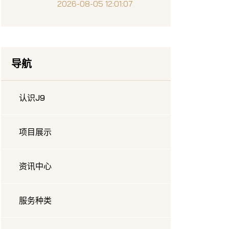
2026-08-05 12:01:07
导航
认识J9
项目展示
资讯中心
服务种类