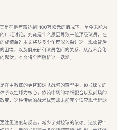
其是在他年薪达到1400万欧元的情况下，至今未能为
的广泛讨论。究竟是什么原因导致一位顶级球员，在
的成绩单？本文将从多个角度深入探讨这一现象背后
上的困境，以及俱乐部和球员之间的关系。从战术变化
的起伏，本文将全面解析这一话题。
是在主教练的更替和球队战略的转型中，10号球员的
体系以控球为核心，依赖中场的精细配合以及前场的
改变，这种传统的战术优势却未能完全适应现代足球
更注重速度与反击，减少了对控球的依赖。这使得10