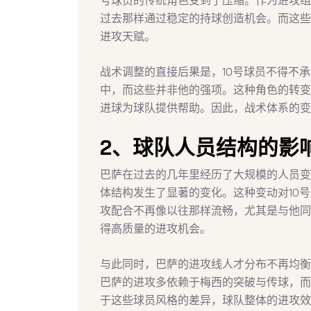
号球员的传统角色受到了压缩。作为进攻组
过去那样通过稳定的持球创造机会。而这些
进攻天赋。
战术调整的直接后果是，10号球员不得不
中，而这些并非他的强项。这种角色的转变
进球为球队提供帮助。因此，战术体系的变
2、球队人员结构的影
巴萨在过去的几年里经历了大规模的人员变
体结构发生了显著的变化。这种变动对10
攻配合不再像以往那样流畅，尤其是与他同
得高质量的进攻机会。
与此同时，巴萨的进攻线人才分布不再均衡
巴萨的进攻多依赖于梅西的突破与传球，而
于这些球员风格的差异，球队整体的进攻效