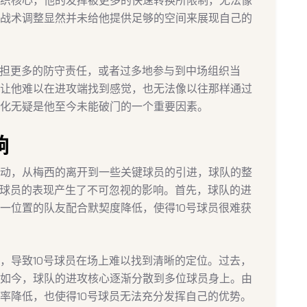
织核心，他的发挥被更多的快速转换所限制，无法像
战术调整显然并未给他提供足够的空间来展现自己的
承担更多的防守责任，或者过多地参与到中场组织当
让他难以在进攻端找到感觉，也无法像以往那样通过
化无疑是他至今未能破门的一个重要因素。
响
动，从梅西的离开到一些关键球员的引进，球队的整
号球员的表现产生了不可忽视的影响。首先，球队的进
一位置的队友配合默契度降低，使得10号球员很难获
，导致10号球员在场上难以找到清晰的定位。过去，
如今，球队的进攻核心逐渐分散到多位球员身上。由
率降低，也使得10号球员无法充分发挥自己的优势。