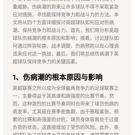
重威胁。伤病潮的到来让许多球队不得不采取紧急
应对措施，寻找能保持竞争力和战斗力的方法。本
文将从四个方面详细探讨英超球队如何应对伤病
潮，保持竞争力和战斗力。首先，我们将分析英超
球队伤病潮的根本原因和影响；接着，讨论球队如
何通过阵容轮换、战术调整、伤病预防以及心理调
适来应对这一挑战；最后，我们将总结伤病潮下英
超球队保持竞争力的关键因素。
1、伤病潮的根本原因与影响
英超联赛之所以成为全球最具竞争力的足球联赛之
一，主要得益于其高速和高强度的比赛节奏。然
而，这种激烈的比赛节奏同时也带来了球员伤病的
高发率。尤其是在赛季密集期，由于赛程紧张、频
繁的比赛和高强度的对抗，球员身体容易处于过度
负荷的状态，这直接增加了受伤的风险。此外，英