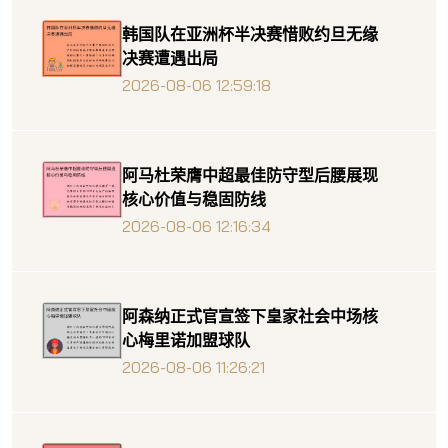
韩国队在亚洲杯半决赛惜败约旦无缘
决赛遭遇出局
2026-08-06 12:59:18
阿马杜荣膺中超最佳防守型后腰展现
核心价值与稳固防线
2026-08-06 12:16:34
阿森纳正式官宣签下皇家社会中场核
心梅里诺加盟球队
2026-08-06 11:26:21