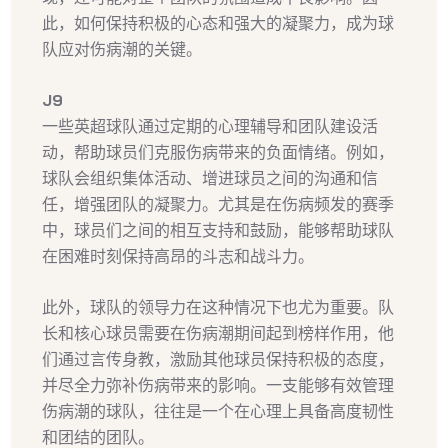
此，如何保持积极的心态和强大的凝聚力，成为球
队应对伤病潮的关键。
J9
一些英超球队通过定期的心理辅导和团队建设活
动，帮助球员们克服伤病带来的负面情绪。例如，
球队会组织集体活动、增进球员之间的沟通和信
任，增强团队的凝聚力。尤其是在伤病频发的赛季
中，球员们之间的相互支持和鼓励，能够帮助球队
在困难时刻保持高昂的斗志和战斗力。
此外，球队的领导力在这种情况下也尤为重要。队
长和核心球员需要在伤病潮期间起到榜样作用，他
们通过言传身教，激励其他球员保持积极的态度，
并尽全力弥补伤病带来的影响。一支能够有效管理
伤病潮的球队，往往是一个在心理上具备高度韧性
和团结的团队。