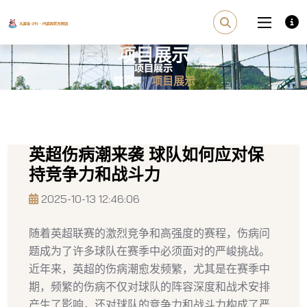
项目展示
首页
项目展示
英超伤病潮来袭 球队如何应对保
持竞争力和战斗力
2025-10-13 12:46:06
随着英超联赛的激烈竞争和高强度的赛程，伤病问
题成为了许多球队在赛季中必须面对的严峻挑战。
近年来，英超的伤病潮愈发频繁，尤其是在赛季中
期，频繁的伤病不仅对球队的阵容深度和战术安排
产生了影响，还对球队的竞争力和战斗力构成了严