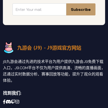
Subscribe
j9九游会通过先进的技术平台为用户提供九游会J9免费下载
入口，J9.COM平台不仅为用户提供高清、流畅的直播画面，
还通过实时数据分析、赛事回放等功能，提升了观众的观看
体验。
找到我们: