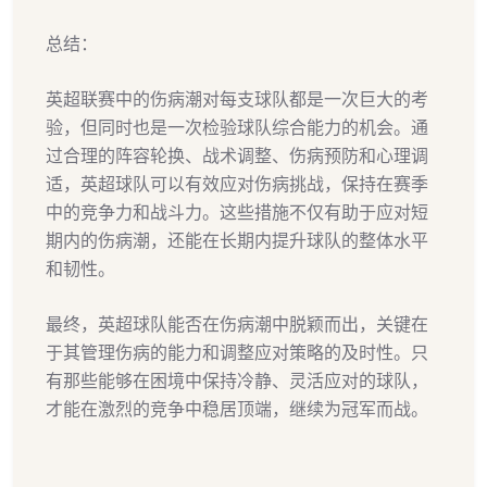
总结：
英超联赛中的伤病潮对每支球队都是一次巨大的考
验，但同时也是一次检验球队综合能力的机会。通
过合理的阵容轮换、战术调整、伤病预防和心理调
适，英超球队可以有效应对伤病挑战，保持在赛季
中的竞争力和战斗力。这些措施不仅有助于应对短
期内的伤病潮，还能在长期内提升球队的整体水平
和韧性。
最终，英超球队能否在伤病潮中脱颖而出，关键在
于其管理伤病的能力和调整应对策略的及时性。只
有那些能够在困境中保持冷静、灵活应对的球队，
才能在激烈的竞争中稳居顶端，继续为冠军而战。