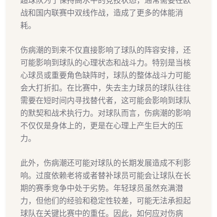
超球队为了保持高水平的竞技状态，通常需要在欧
战和国内联赛中双线作战，造成了更多的体能消
耗。
伤病潮的到来不仅直接影响了球队的阵容安排，还
可能影响到球队的心理状态和战斗力。特别是当核
心球员或重要角色缺阵时，球队的整体战斗力可能
会大打折扣。在比赛中，失去主力球员的球队往往
需要在短时间内寻找替代者，这可能会影响到球队
的默契和战术执行力。对球队而言，伤病潮的影响
不仅仅是身体上的，更是在心理上产生巨大的压
力。
此外，伤病潮还可能对球队的长期发展造成不利影
响。过度依赖老将或者替补球员可能会让球队在长
期的赛季竞争中处于劣势。年轻球员虽然充满潜
力，但他们的经验和稳定性较差，可能无法承担起
球队在关键比赛中的重任。因此，如何应对伤病