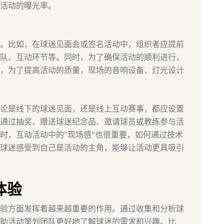
活动的曝光率。
。比如，在球迷见面会或签名活动中，组织者应提前
队、互动环节等。同时，为了确保活动的顺利进行，
，为了提高活动的质量，现场的音响设备、灯光设计
论是线下的球迷见面，还是线上互动赛事，都应设置
通过抽奖、赠送球迷纪念品、邀请球员或教练参与活
时，互动活动中的“现场感”也很重要，如何通过技术
球迷感受到自己是活动的主角，能够让活动更具吸引
体验
验方面发挥着越来越重要的作用。通过收集和分析球
助活动策划团队更好地了解球迷的需求和兴趣。比