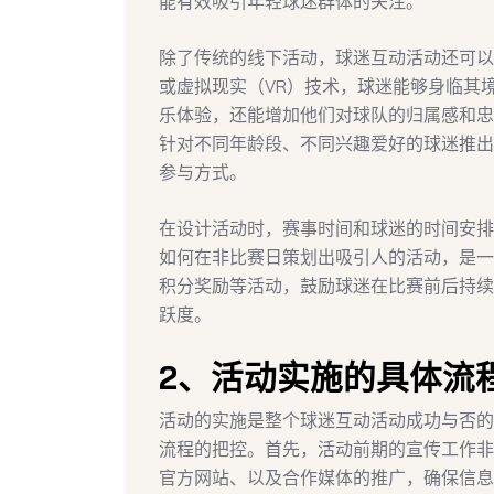
能有效吸引年轻球迷群体的关注。
除了传统的线下活动，球迷互动活动还可以
或虚拟现实（VR）技术，球迷能够身临其
乐体验，还能增加他们对球队的归属感和忠
针对不同年龄段、不同兴趣爱好的球迷推出
参与方式。
在设计活动时，赛事时间和球迷的时间安排
如何在非比赛日策划出吸引人的活动，是一
积分奖励等活动，鼓励球迷在比赛前后持续
跃度。
2、活动实施的具体流
活动的实施是整个球迷互动活动成功与否的
流程的把控。首先，活动前期的宣传工作非
官方网站、以及合作媒体的推广，确保信息