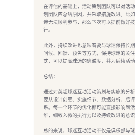
在评估的基础上，活动策划团队可以对活动
划团队应总结原因，并采取措施改进。比如
迷无法顺利参与，那么下次可以提前做好技
行。
此外，持续改进也意味着要与球迷保持长期
问候、回馈、预告等方式，保持球迷的关注
式，可以提高球迷的忠诚度，并为后续活动
总结：
通过对英超球迷互动活动策划与实施的分析
要从设计创意、实施细节、数据分析、后评
系。每一个环节的优化都可能直接影响到活
维，细致入微的执行力以及持续改进的意识
总的来说，球迷互动活动不仅是俱乐部与球