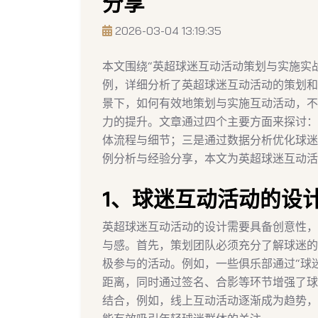
分享
2026-03-04 13:19:35
本文围绕“英超球迷互动活动策划与实施实
例，详细分析了英超球迷互动活动的策划和
景下，如何有效地策划与实施互动活动，不
力的提升。文章通过四个主要方面来探讨：
体流程与细节；三是通过数据分析优化球迷
例分析与经验分享，本文为英超球迷互动活
1、球迷互动活动的设
英超球迷互动活动的设计需要具备创意性，
与感。首先，策划团队必须充分了解球迷的
极参与的活动。例如，一些俱乐部通过“球迷
距离，同时通过签名、合影等环节增强了球
结合，例如，线上互动活动逐渐成为趋势，