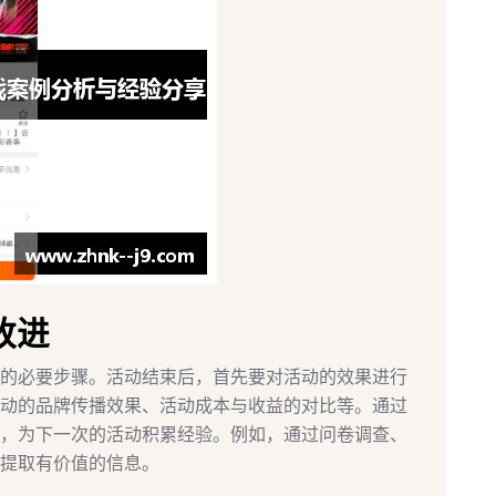
改进
的必要步骤。活动结束后，首先要对活动的效果进行
动的品牌传播效果、活动成本与收益的对比等。通过
，为下一次的活动积累经验。例如，通过问卷调查、
提取有价值的信息。