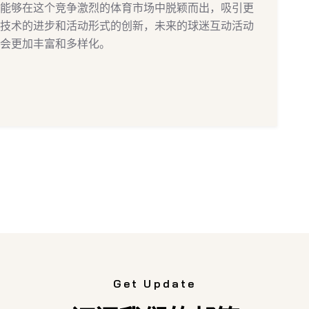
能够在这个竞争激烈的体育市场中脱颖而出，吸引更
技术的进步和活动形式的创新，未来的球迷互动活动
会更加丰富和多样化。
Get Update