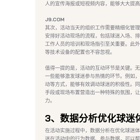
人的宣传海报或短视频内容，能够大大提高
J9.COM
其次，活动当天的组织工作需要精细化管理
安排好活动现场的流程，包括球迷入场、排
工作人员的培训和现场指引至关重要。此外
等技术设备的配置也不容忽视。
值得一提的是，活动的互动环节是关键。无
一些能够激发球迷参与热情的环节。例如，
动等方式，能够有效调动球迷的积极性。同
手段或现场布置营造出一种特殊的氛围，让
力。
3、数据分析优化球迷
在活动实施过程中，数据分析在优化球迷体
迷在活动中的行为数据、参与数据，可以帮