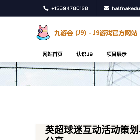
+13594780128
halfnakedu
网站首页
认识J9
项目展示
英超球迷互动活动策划