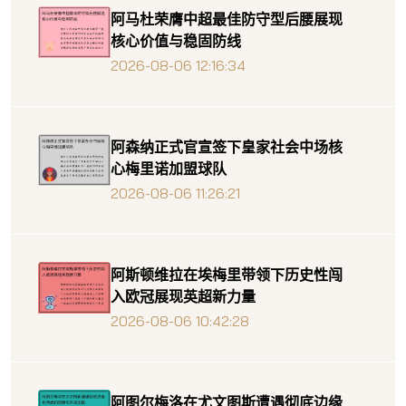
阿马杜荣膺中超最佳防守型后腰展现
核心价值与稳固防线
2026-08-06 12:16:34
阿森纳正式官宣签下皇家社会中场核
心梅里诺加盟球队
2026-08-06 11:26:21
阿斯顿维拉在埃梅里带领下历史性闯
入欧冠展现英超新力量
2026-08-06 10:42:28
阿图尔梅洛在尤文图斯遭遇彻底边缘