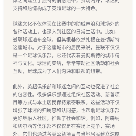
体之间建立了独特的情感纽带，赛场内外，球迷的
支持和热情构成了英超足球的一大特色。
球迷文化不仅体现在比赛中的助威声浪和球场外的
各种活动上，也深入到社区的日常生活中。比如，
曼联球迷遍布全球，但其根基依然扎根在曼彻斯特
这座城市。对于这座城市的居民来说，曼联不仅仅
是一个足球俱乐部，它还代表着曼彻斯特的城市精
神与文化。球迷的集结，常常带动社区活动和社会
互动，足球成为了人们沟通和联系的纽带。
此外，英超俱乐部和球迷之间的互动也促进了社会
的包容性。很多俱乐部通过组织社区活动、慈善项
目等方式与本土居民保持紧密联系。这些活动不仅
增强了球迷的归属感和认同感，也帮助足球俱乐部
更好地融入社区，推动了社会和谐。例如，阿森纳
和切尔西等俱乐部不仅仅是在赛场上竞争，赛场
外，它们也通过各类公益项目与当地居民建立深厚