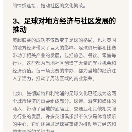
的情感连接，推动社区的文化繁荣。
3、足球对地方经济与社区发展的
推动
英超联赛的成功不仅改变了足球的格局，也为英国
的地方经济带来了巨大的影响。足球俱乐部和比赛
带动了相关产业的发展，包括旅游、餐饮、零售等
行业，这些都为当地社区创造了大量的就业机会和
经济价值。每一场比赛的举办，都为当地的经济注
入了活力，推动了周边区域的商业繁荣。
比如，曼彻斯特和利物浦的足球文化已经成为这两
个城市经济的重要组成部分。球迷、游客和媒体的
涌入，带动了当地的酒店业、交通业和其他相关服
务行业的发展。许多英超俱乐部不仅仅是体育娱乐
的中心，它们还通过足球赛事成为推动地方经济和
城市更新的关键力量。