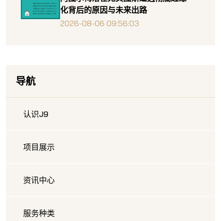
化背后的原因与未来出路
2026-08-06 09:56:03
导航
认识J9
项目展示
资讯中心
服务种类