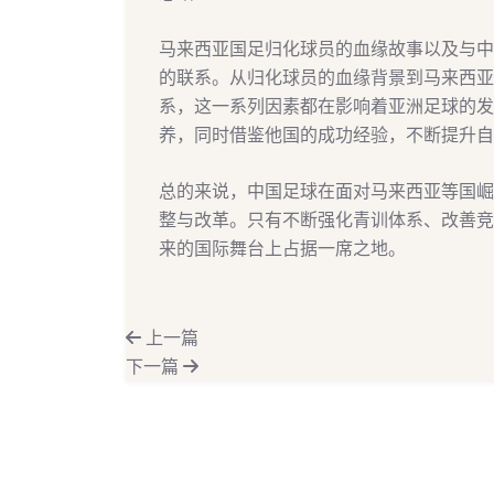
马来西亚国足归化球员的血缘故事以及与中
的联系。从归化球员的血缘背景到马来西亚
系，这一系列因素都在影响着亚洲足球的发
养，同时借鉴他国的成功经验，不断提升自
总的来说，中国足球在面对马来西亚等国崛
整与改革。只有不断强化青训体系、改善竞
来的国际舞台上占据一席之地。
上一篇
下一篇