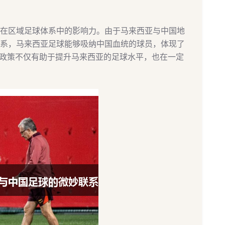
在区域足球体系中的影响力。由于马来西亚与中国地
系，马来西亚足球能够吸纳中国血统的球员，体现了
一政策不仅有助于提升马来西亚的足球水平，也在一定