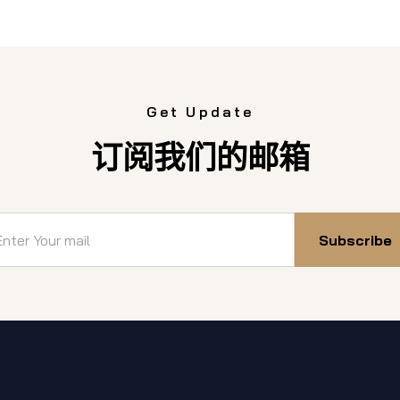
Get Update
订阅我们的邮箱
Subscribe