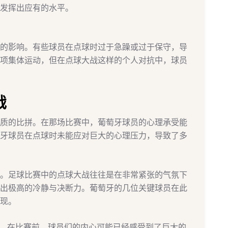
发挥出应有的水平。
的影响。有些球员在点球时过于急躁或过于保守，导
项集体运动，但在点球大战这样的个人对抗中，球员
战
质的比拼。在那场比赛中，葡萄牙球员的心理承受能
牙球员在点球时未能应对巨大的心理压力，导致了多
。足球比赛中的点球大战往往是在非常紧张的气氛下
出极高的冷静与决断力。葡萄牙的几位关键球员在此
现。
键。在比赛前，球员们的内心可能已经感受到了巨大的