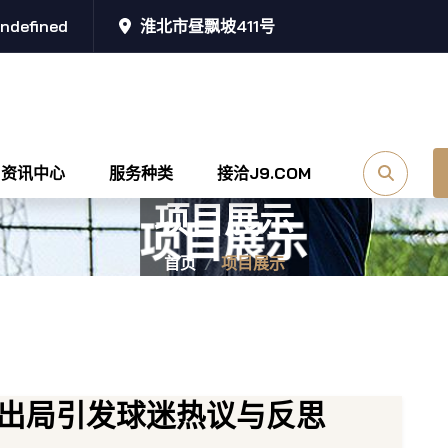
ndefined
淮北市昼飘坡411号
资讯中心
服务种类
接洽J9.COM
项目展示
首页
项目展示
出局引发球迷热议与反思