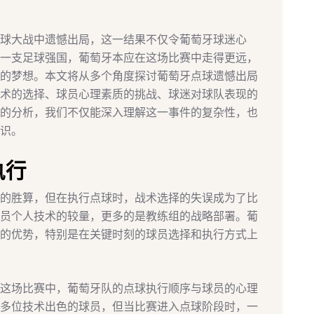
球大战中遗憾出局，这一结果不仅令葡萄牙球迷心
一支足球强国，葡萄牙本应在这场比赛中走得更远，
的梦想。本文将从多个角度探讨葡萄牙点球遗憾出局
术的选择、球员心理素质的挑战、球迷对球队表现的
的分析，我们不仅能深入理解这一事件的复杂性，也
识。
执行
的胜算，但在执行点球时，战术选择的失误成为了比
员个人技术的较量，更多的是教练组的战略部署。葡
的优势，特别是在关键时刻的球员选择和执行方式上
这场比赛中，葡萄牙队的点球执行顺序与球员的心理
多位技术出色的球员，但当比赛进入点球阶段时，一