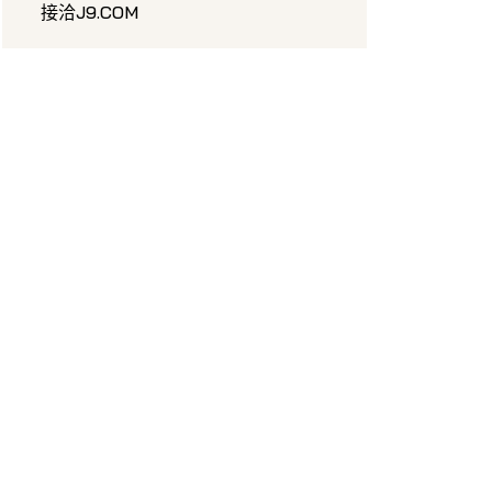
接洽J9.COM