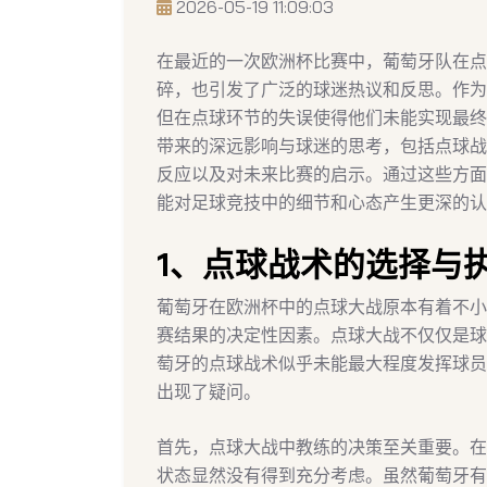
2026-05-19 11:09:03
在最近的一次欧洲杯比赛中，葡萄牙队在点
碎，也引发了广泛的球迷热议和反思。作为
但在点球环节的失误使得他们未能实现最终
带来的深远影响与球迷的思考，包括点球战
反应以及对未来比赛的启示。通过这些方面
能对足球竞技中的细节和心态产生更深的认
1、点球战术的选择与
葡萄牙在欧洲杯中的点球大战原本有着不小
赛结果的决定性因素。点球大战不仅仅是球
萄牙的点球战术似乎未能最大程度发挥球员
出现了疑问。
首先，点球大战中教练的决策至关重要。在
状态显然没有得到充分考虑。虽然葡萄牙有