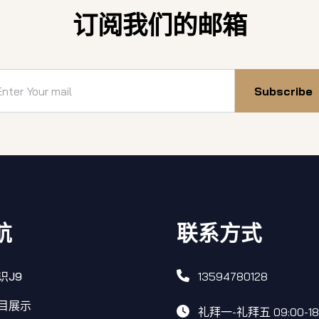
订阅我们的邮箱
Subscribe
航
联系方式
识J9
13594780128
目展示
礼拜一-礼拜五 09:00-18