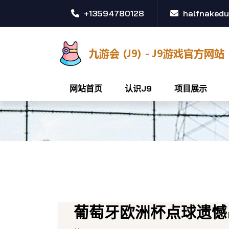
+13594780128
halfnakedu
网站首页
认识J9
项目展示
葡萄牙欧洲杯点球遗憾