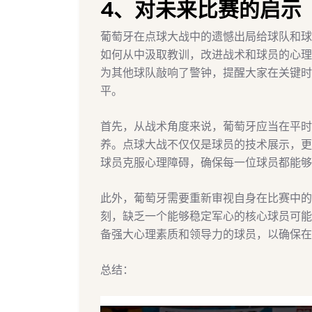
4、对未来比赛的启示
葡萄牙在点球大战中的遗憾出局给球队和球
如何从中汲取教训，改进战术和球员的心理
为其他球队敲响了警钟，提醒大家在关键时
平。
首先，从战术角度来说，葡萄牙应当在平时
养。点球大战不仅仅是球员的技术展示，更
球员克服心理障碍，确保每一位球员都能够
此外，葡萄牙需要重新审视自身在比赛中的
刻，缺乏一个能够稳定军心的核心球员可能
备强大心理素质和领导力的球员，以确保在
总结：