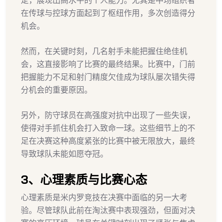
定，展现出高水平的个人能力。尤其是中场组织者
在传球与控球方面起到了枢纽作用，多次创造得分
机会。
然而，在关键时刻，几名射手未能把握住绝佳机
会，这直接影响了比赛的最终结果。比赛中，门前
把握能力不足和射门精度欠佳成为球队屡次错失得
分机会的重要原因。
另外，防守球员在高强度对抗中出现了一些失误，
使得对手抓住机会打入致命一球。这些细节上的不
足在决赛这种高度紧张的比赛中被无限放大，最终
导致球队未能如愿夺冠。
3、心理素质与比赛心态
心理素质是米内罗竞技在决赛中面临的另一大考
验。尽管球队此前在淘汰赛中表现强劲，但面对决