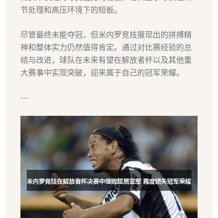
节处理和高压环境下的短板。
尽管最终未能夺冠，但米内罗竞技展现出的拼搏精
神和整体实力仍然值得肯定。通过对比赛经验的总
结与改进，球队在未来有望在解放者杯以及其他重
大赛事中实现突破，迎来属于自己的冠军荣耀。
---