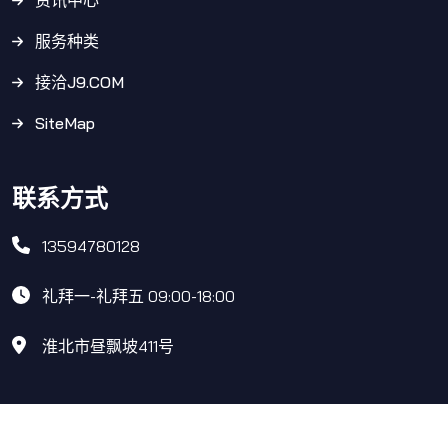
服务种类
接洽J9.COM
SiteMap
联系方式
13594780128
礼拜一-礼拜五 09:00-18:00
淮北市昼飘坡411号