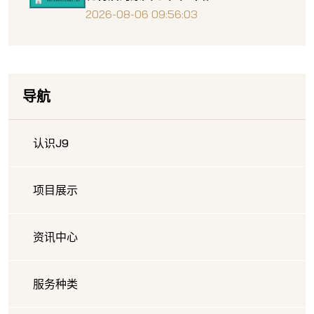
2026-08-06 09:56:03
导航
认识J9
项目展示
资讯中心
服务种类