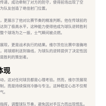
传递，成功牵制了对方的防守，使得前场出现了空
为队友创造了绝佳射门位置。
，更展示了他对比赛节奏的精准判断。他在传球前的
达到了极高水平，这种能力使得他成为球队逆转胜利
整个球场为之一振，士气瞬间被点燃。
展现，更是战术执行的结果。维尔茨在比赛中准确地
，将球顺利送到锋线，为球队的逆转提供了决定性因
是胜利的策划者。
体现
动，这对任何球员都是心理考验。然而，维尔茨展现
制，而是持续保持冷静与专注。这种稳定心态不仅帮
气。
指挥，调整球队节奏，避免因对手压力而出现慌乱。