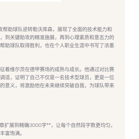
助攻帮助球队逆转勒沃库森，展现了全面的技术能力和
，到关键助攻的精准施展，再到心理素质和意志力的
帮助球队取得胜利，也在个人职业生涯中书写了浓墨
征着维尔茨在德甲赛场的成熟与成长。他通过对比赛
调适，证明了自己不仅是一名技术型球员，更是一位
的意义，将激励他在未来继续突破自我，为球队带来
章扩展到精确3000字**，让每个自然段字数更均匀，
丰富饱满。