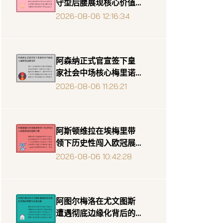
守型后腰展现核心价值
与稳固防线
2026-08-06 12:16:34
阿森纳正式官宣签下皇
家社会中场核心梅里诺
加盟球队
2026-08-06 11:26:21
阿斯顿维拉在埃梅里带
领下历史性闯入欧冠展
现英超新力量
2026-08-06 10:42:28
阿图尔梅洛在尤文图斯
遭遇彻底边缘化背后的