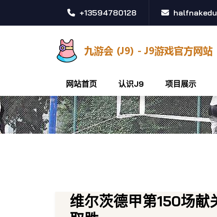
+13594780128
halfnakedu
网站首页
认识J9
项目展示
维尔茨德甲第150场