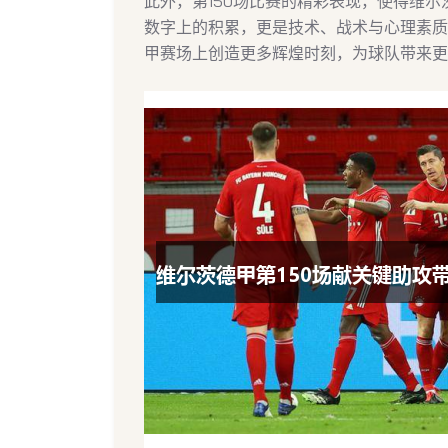
此外，第150场比赛的精彩表现，使得维
数字上的积累，更是技术、战术与心理素质
甲赛场上创造更多辉煌时刻，为球队带来更