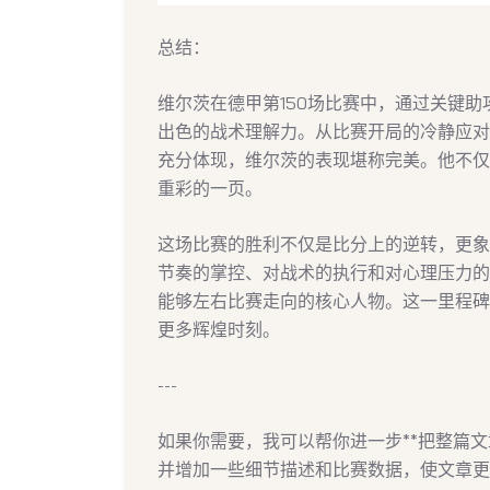
总结：
维尔茨在德甲第150场比赛中，通过关键
出色的战术理解力。从比赛开局的冷静应对
充分体现，维尔茨的表现堪称完美。他不仅
重彩的一页。
这场比赛的胜利不仅是比分上的逆转，更象
节奏的掌控、对战术的执行和对心理压力的
能够左右比赛走向的核心人物。这一里程碑
更多辉煌时刻。
---
如果你需要，我可以帮你进一步**把整篇文
并增加一些细节描述和比赛数据，使文章更