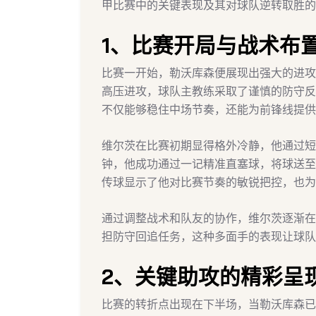
甲比赛中的关键表现及其对球队逆转取胜的
1、比赛开局与战术布
比赛一开始，勒沃库森便展现出强大的进攻
高压进攻，球队主教练采取了谨慎的防守反
不仅能够稳住中场节奏，还能为前锋线提供
维尔茨在比赛初期显得格外冷静，他通过短
钟，他成功通过一记精准直塞球，将球送至
传球显示了他对比赛节奏的敏锐把控，也为
通过调整战术和队友的协作，维尔茨逐渐在
担防守回追任务，这种多面手的表现让球队
2、关键助攻的精彩呈
比赛的转折点出现在下半场，当勒沃库森已